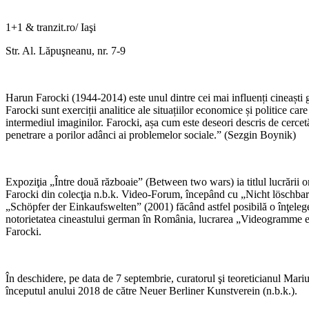
1+1 & tranzit.ro/ Iaşi
Str. Al. Lăpuşneanu, nr. 7-9
Harun Farocki (1944-2014) este unul dintre cei mai influenți cineaști 
Farocki sunt exerciții analitice ale situațiilor economice și politice ca
intermediul imaginilor. Farocki, așa cum este deseori descris de cercetăt
penetrare a porilor adânci ai problemelor sociale.” (Sezgin Boynik)
Expoziţia „Între două războaie” (Between two wars) ia titlul lucrării o
Farocki din colecţia n.b.k. Video-Forum, începând cu „Nicht löschba
„Schöpfer der Einkaufswelten” (2001) făcând astfel posibilă o înţeleg
notorietatea cineastului german în România, lucrarea „Videogramme eine
Farocki.
În deschidere, pe data de 7 septembrie, curatorul şi teoreticianul Mari
începutul anului 2018 de către Neuer Berliner Kunstverein (n.b.k.).