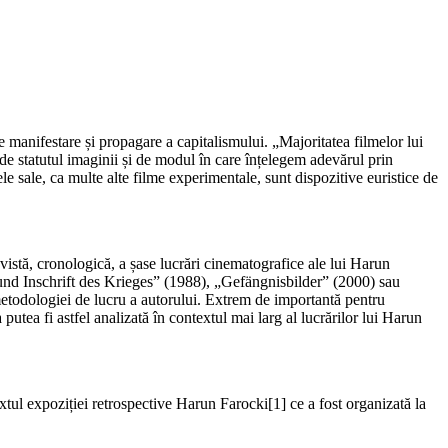
manifestare și propagare a capitalismului. „Majoritatea filmelor lui
ă de statutul imaginii și de modul în care înțelegem adevărul prin
ele sale, ca multe alte filme experimentale, sunt dispozitive euristice de
vistă, cronologică, a șase lucrări cinematografice ale lui Harun
nd Inschrift des Krieges” (1988), „Gefängnisbilder” (2000) sau
etodologiei de lucru a autorului. Extrem de importantă pentru
ea fi astfel analizată în contextul mai larg al lucrărilor lui Harun
xtul expoziției retrospective Harun Farocki[1] ce a fost organizată la