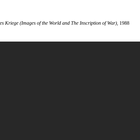
des Kriege (Images of the World and The Inscription of War),
1988