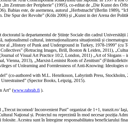
itat „Im Zentrum der Peripherie” (1995), co-editat de „Die Kunst des Ö
06). Babias este, de asemenea, autorul „Herbstnacht”(Berlin 1989), “
. Die Spur der Revolte” (Köln 2006) și „Kunst in der Arena der Politi
at doctoratul la departamentul de Științe Sociale din cadrul Universități
ică, naționalismul cultural, internaționalizarea situaționistă și cinemat
r al „History of Punk and Underground in Turkey, 1978-1999” (cu Tolga
New Collectives” (Retracing Images, Brill, Boston & Leiden, 2011), „Cul
(Journal of Visual Art Practice 10:2, London, 2011) „Art of Slogans – i
nal, Vienna, 2013), „Marxist-Leninist Roots of Zenitism” (Filmkollekti
leges of Unlearning and Formlessness of Anti-Knowing: Ideologies of A
Model” (co-authored with M.L. Henriksson, Labyrinth Press, Stockholm, 2
e Unrestrained” (Spector Books, Leipzig, 2015).
n Art” (
www.rabrab.fi
).
 „Trecut incomod/ Inconvenient Past” organizat de 1+1, tranzit.ro/ Iaşi
ltural Naţional și. Proiectul nu reprezintă în mod necesar poziția Adm
i folosite. Acestea sunt în întregime responsabilitatea beneficiarului finan