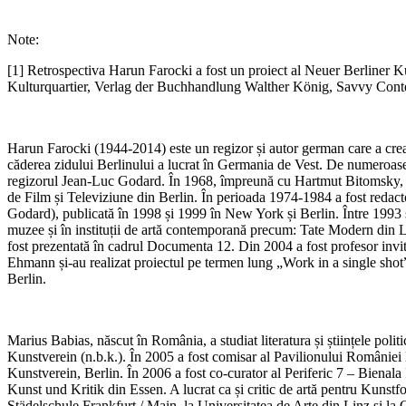
Note:
[1] Retrospectiva Harun Farocki a fost un proiect al Neuer Berliner K
Kulturquartier, Verlag der Buchhandlung Walther König, Savvy Contem
Harun Farocki (1944-2014) este un regizor și autor german care a creat 
căderea zidului Berlinului a lucrat în Germania de Vest. De numeroase or
regizorul Jean-Luc Godard. În 1968, împreună cu Hartmut Bitomsky, Wo
de Film și Televiziune din Berlin. În perioada 1974-1984 a fost redac
Godard), publicată în 1998 și 1999 în New York și Berlin. Între 1993 și
muzee și în instituții de artă contemporană precum: Tate Modern 
fost prezentată în cadrul Documenta 12. Din 2004 a fost profesor invit
Ehmann și-au realizat proiectul pe termen lung „Work in a single shot”
Berlin.
Marius Babias, născut în România, a studiat literatura și științele politi
Kunstverein (n.b.k.). În 2005 a fost comisar al Pavilionului României
Kunstverein, Berlin. În 2006 a fost co-curator al Periferic 7 – Bienal
Kunst und Kritik din Essen. A lucrat ca și critic de artă pentru Kunstf
Städelschule Frankfurt / Main, la Universitatea de Arte din Linz şi 