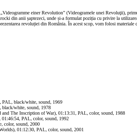
a „Videogramme einer Revolution” (Videogramele unei Revoluţii), primul 
rocki din anii șaptezeci, unde și-a formulat poziția cu privire la utilizar
prezentarea revoluției din România. În acest scop, vom folosi materiale 
5, PAL, black/white, sound, 1969
 black/white, sound, 1978
d and The Inscription of War), 01:13:31, PAL, color, sound, 1988
 01:46:54, PAL, color, sound, 1992
e, color, sound, 2000
Worlds), 01:12:30, PAL, color, sound, 2001