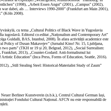
ffentlichen” (1998), „Arbeit Essen Angst” (2001), „Campus” (2002),
Ich war dabei, als … Interviews 1990-2000” (Frankfurt am Main 2001),
k” (Köln 2008).
i Jyväskylä, cu tema „Cultural Politics of Black Wave in Yugoslavia
ografia iugoslavă. Editorul co-editat „Nationalism and Contemporary Art”
 Guldalli, BAS, Istanbul, 2008). În afara activității academice este
tural Policy of Dusan Makavejev” (Jurnalul Kino! Nr. 15, Ljubljana,
n two parts” (TKH nr 19 și 20, Belgrad, 2012), „Social Surrealism:
v, Frankfurt, 2013), „Counter-Godard: Anti-formalismul lui
rtistic Education” (Inca Press, Forms of Education, Seattle, 2016).
012), „Still Stealing Steel: Historical-Materialist Study of Zaum”
, Neuer Berliner Kunstverein (n.b.k.), Centrul Cultural German Iași,
inistrației Fondului Cultural Național. AFCN nu este responsabilă de
țării.