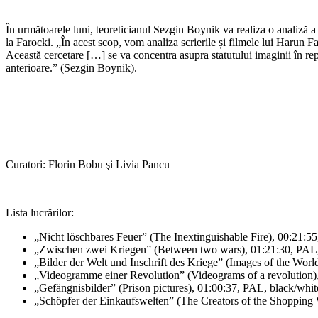
În următoarele luni, teoreticianul Sezgin Boynik va realiza o analiză 
la Farocki. „În acest scop, vom analiza scrierile și filmele lui Harun Fa
Această cercetare […] se va concentra asupra statutului imaginii în re
anterioare.” (Sezgin Boynik).
Curatori: Florin Bobu şi Livia Pancu
Lista lucrărilor:
„Nicht löschbares Feuer” (The Inextinguishable Fire), 00:21:5
„Zwischen zwei Kriegen” (Between two wars), 01:21:30, PAL,
„Bilder der Welt und Inschrift des Kriege” (Images of the Worl
„Videogramme einer Revolution” (Videograms of a revolution),
„Gefängnisbilder” (Prison pictures), 01:00:37, PAL, black/whit
„Schöpfer der Einkaufswelten” (The Creators of the Shopping 