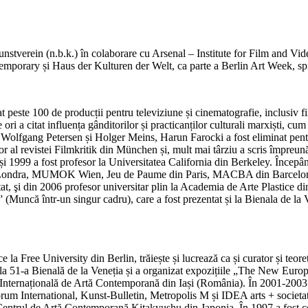
unstverein (n.b.k.) în colaborare cu Arsenal – Institute for Film and V
porary și Haus der Kulturen der Welt, ca parte a Berlin Art Week, spr
peste 100 de producții pentru televiziune și cinematografie, inclusiv fi
i a citat influența gânditorilor și practicanților culturali marxiști, cum
lfgang Petersen și Holger Meins, Harun Farocki a fost eliminat pentru
tor al revistei Filmkritik din München și, mult mai târziu a scris împ
 1999 a fost profesor la Universitatea California din Berkeley. Începând
din Londra, MUMOK Wien, Jeu de Paume din Paris, MACBA din Barcelona
at, şi din 2006 profesor universitar plin la Academia de Arte Plastice 
 (Muncă într-un singur cadru), care a fost prezentat și la Bienala de la
ce la Free University din Berlin, trăiește și lucrează ca și curator și teor
 la 51-a Bienală de la Veneția și a organizat expozițiile „The New Euro
a Internațională de Artă Contemporană din Iași (România). În 2001-2003 a
orum International, Kunst-Bulletin, Metropolis M și IDEA arts + societate
la Centrul de Artă Contemporană Kitakyushu din Japonia. În 1997 a fost 