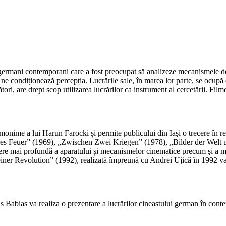
germani contemporani care a fost preocupat să analizeze mecanismele de 
re ne condiționează percepția. Lucrările sale, în marea lor parte, se ocup
ori, are drept scop utilizarea lucrărilor ca instrument al cercetării. Film
monime a lui Harun Farocki și permite publicului din Iaşi o trecere în re
res Feuer” (1969), „Zwischen Zwei Kriegen” (1978), „Bilder der Welt u
ere mai profundă a aparatului și mecanismelor cinematice precum şi a m
r Revolution” (1992), realizată împreună cu Andrei Ujică în 1992 va put
us Babias va realiza o prezentare a lucrărilor cineastului german în conte