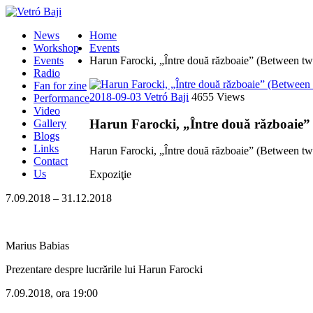
News
Home
Workshop
Events
Events
Harun Farocki, „Între două războaie” (Between t
Radio
Fan for zine
2018-09-03
Vetró Baji
4655 Views
Performance
Video
Harun Farocki, „Între două războaie”
Gallery
Blogs
Links
Harun Farocki, „Între două războaie” (Between t
Contact
Us
Expoziţie
7.09.2018 – 31.12.2018
Marius Babias
Prezentare despre lucrările lui Harun Farocki
7.09.2018, ora 19:00