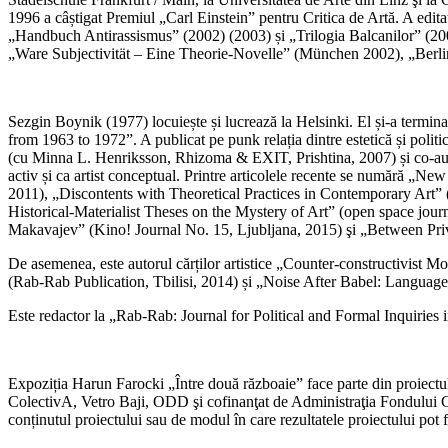
1996 a câștigat Premiul „Carl Einstein” pentru Critica de Artă. A ed
„Handbuch Antirassismus” (2002) (2003) și „Trilogia Balcanilor” (20
„Ware Subjectivität – Eine Theorie-Novelle” (München 2002), „Berlin
Sezgin Boynik (1977) locuiește și lucrează la Helsinki. El și-a termin
from 1963 to 1972”. A publicat pe punk relația dintre estetică și polit
(cu Minna L. Henriksson, Rhizoma & EXIT, Prishtina, 2007) și co-auto
activ și ca artist conceptual. Printre articolele recente se numără „
2011), „Discontents with Theoretical Practices in Contemporary Art” 
Historical-Materialist Theses on the Mystery of Art” (open space jour
Makavajev” (Kino! Journal No. 15, Ljubljana, 2015) şi „Between Privi
De asemenea, este autorul cărților artistice „Counter-constructivist 
(Rab-Rab Publication, Tbilisi, 2014) și „Noise After Babel: Languag
Este redactor la „Rab-Rab: Journal for Political and Formal Inquiries i
Expoziția Harun Farocki „Între două războaie” face parte din proiectul
ColectivA, Vetro Baji, ODD şi cofinanţat de Administraţia Fondului Cu
conținutul proiectului sau de modul în care rezultatele proiectului pot f