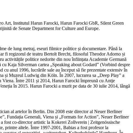
ideo Art, Institutul Harun Farocki, Harun Farocki GbR, Silent Green
ijinită de Senate Department for Culture and Europe.
lme de lung metraj, eseuri filmice politice și documentare. Până la
 ar fi regizorul de teatru Bertolt Brecht, filosoful Theodor Adorno și
 activitățile politice nedorite din nou înființata Academie Germană
reună cu Kaja Silverman cartea „Speaking about Godard” (Vorbind despre
 cu anul 1996, lucrările sale au început să fie prezentate extensiv în
 și Muzeul Ludwig din Köln. În 2007, lucrarea sa „Deep Play” a
din Viena. Între 2011 și 2014, Harun Farocki împreună cu Antje
 Veneția în 2015. Harun Farocki a murit pe data de 30 iulie 2014, lângă
etician al artelor în Berlin. Din 2008 este director al Neuer Berliner
pe”, Fundația Generali, Viena și „Formats for Action”, Neuer Berliner
 fost co-director artistic la Kokerei Zollverein | Zeitgenössische
, printre altele. Între 1997-2001, Babias a fost profesor la
co-curator al expoziției „weitergehen, Kulturbehörde” Hamburg. În