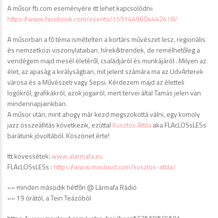
A műsor fb.com eseményére itt lehet kapcsolódni:
https://www.facebook.com/events/1591449604442418/
A műsorban a fő téma ismételten a kortárs művészet lesz, regionális
és nemzetközi viszonylataiban, hírek&trendek, de remélhetőleg a
vendégem majd mesél életéről, családjáról és munkájáról . Milyen az
élet, az apaság a királyságban, mit jelent számára ma az UdvArterek
városa és a Művészeti vagy Sepsi. Kérdezem majd az életteli
logókról, grafikákról, azok jogairól, mert tervei által Tamás jelen van
mindennapjainkban.
A műsor után, mint ahogy már kezd megszokottá válni, egy komoly
jazz összeállitás következik, ezúttal
Kusztos Attila
aka FLAcLOSsLESs
barátunk jóvoltából. Köszönet érte!
Itt kövessétek:
www.alarmafa.eu
FLAcLOSsLESs :
https://www.mixcloud.com/
kusztos-attila/
»» minden második hétfőn @ Lármafa Rádió
»» 19 órától, a Tein Teázóból