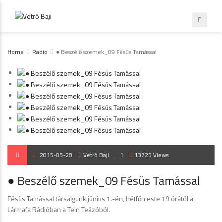
Home
Radio
● Beszélő szemek_09 Fésüs Tamással
2015-05-28
Vetró Baji
1
13725 Views
● Beszélő szemek_09 Fésüs Tamással
Fésüs Tamással társalgunk június 1.-én, hétfőn este 19 órától a
Lármafa Rádióban a Tein Teázóból.