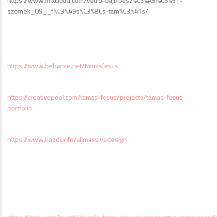
https://www.mixcloud.com/vetro-baji/besz%C3%A9l%C5%91-
szemek_09__f%C3%A9s%C3%BCs-tam%C3%A1s/
https://www.behance.net/tamasfesus
https://creativepool.com/tamas-fesus/projects/tamas-fesus-
portfolio
https://www.kezdi.info/allmassivedesign