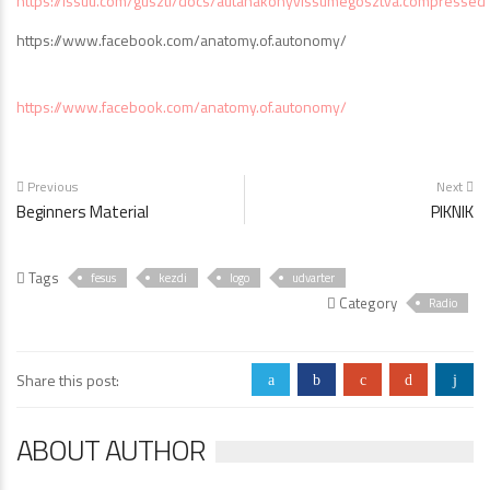
https://issuu.com/guszti/docs/autanakonyvissumegosztva.compressed
https://www.facebook.com/anatomy.of.autonomy/
https://www.facebook.com/anatomy.of.autonomy/
Previous
Next
Beginners Material
PIKNIK
Tags
fesus
kezdi
logo
udvarter
Category
Radio
Share this post:
a
b
c
d
j
ABOUT AUTHOR