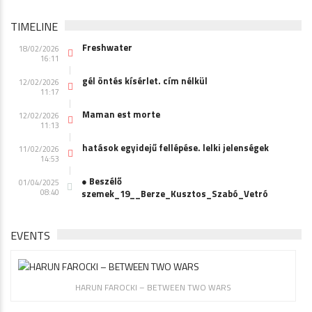
TIMELINE
Freshwater
18/02/2026
16:11
gél öntés kísérlet. cím nélkül
12/02/2026
11:17
Maman est morte
12/02/2026
11:13
hatások egyidejű fellépése. lelki jelenségek
11/02/2026
14:53
● Beszélő
01/04/2025
08:40
szemek_19__Berze_Kusztos_Szabó_Vetró
EVENTS
HARUN FAROCKI – BETWEEN TWO WARS