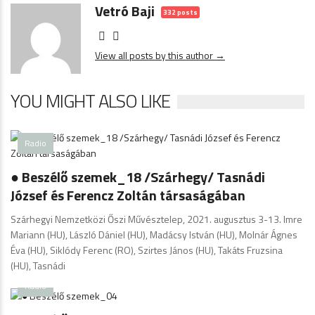
Vetró Baji
332 posts
View all posts by this author →
YOU MIGHT ALSO LIKE
Radio
● Beszélő szemek_18 /Szárhegy/ Tasnádi
József és Ferencz Zoltán társaságában
Szárhegyi Nemzetközi Őszi Művésztelep, 2021. augusztus 3-13. Imre
Mariann (HU), László Dániel (HU), Madácsy István (HU), Molnár Ágnes
Éva (HU), Siklódy Ferenc (RO), Szirtes János (HU), Takáts Fruzsina
(HU), Tasnádi
Radio