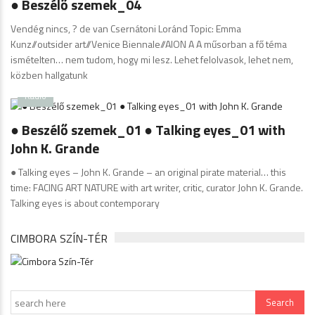
● Beszélő szemek_04
Vendég nincs, ? de van Csernátoni Loránd Topic: Emma
Kunz//outsider art//Venice Biennale//AION A A műsorban a fő téma
ismételten… nem tudom, hogy mi lesz. Lehet felolvasok, lehet nem,
közben hallgatunk
Radio
● Beszélő szemek_01 ● Talking eyes_01 with
John K. Grande
● Talking eyes – John K. Grande – an original pirate material… this
time: FACING ART NATURE with art writer, critic, curator John K. Grande.
Talking eyes is about contemporary
CIMBORA SZÍN-TÉR