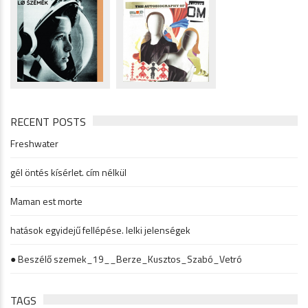
RECENT POSTS
Freshwater
gél öntés kísérlet. cím nélkül
Maman est morte
hatások egyidejű fellépése. lelki jelenségek
● Beszélő szemek_19__Berze_Kusztos_Szabó_Vetró
TAGS