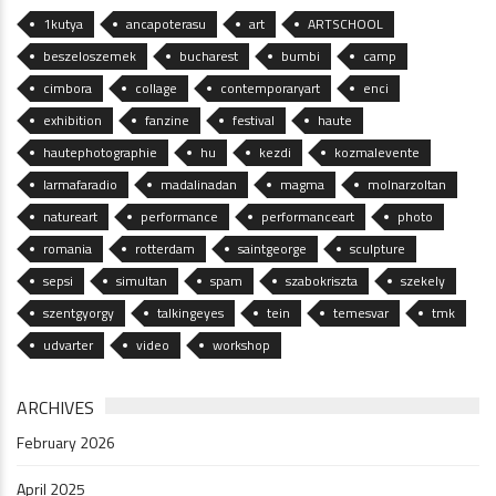
1kutya
ancapoterasu
art
ARTSCHOOL
beszeloszemek
bucharest
bumbi
camp
cimbora
collage
contemporaryart
enci
exhibition
fanzine
festival
haute
hautephotographie
hu
kezdi
kozmalevente
larmafaradio
madalinadan
magma
molnarzoltan
natureart
performance
performanceart
photo
romania
rotterdam
saintgeorge
sculpture
sepsi
simultan
spam
szabokriszta
szekely
szentgyorgy
talkingeyes
tein
temesvar
tmk
udvarter
video
workshop
ARCHIVES
February 2026
April 2025