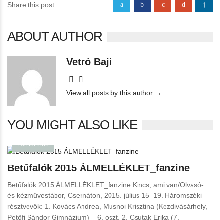
Share this post:
a
b
c
d
j
ABOUT AUTHOR
Vetró Baji
332 posts
View all posts by this author →
YOU MIGHT ALSO LIKE
Fan for zine
Betűfalók 2015 ÁLMELLÉKLET_fanzine
Betűfalók 2015 ÁLMELLÉKLET_fanzine Kincs, ami van/Olvasó-
és kézművestábor, Csernáton, 2015. július 15–19. Háromszéki
résztvevők: 1. Kovács Andrea, Musnoi Krisztina (Kézdivásárhely,
Petőfi Sándor Gimnázium) – 6. oszt. 2. Csutak Erika (7.