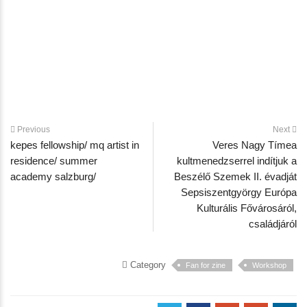
Previous
Next
kepes fellowship/ mq artist in
Veres Nagy Tímea
residence/ summer
kultmenedzserrel indítjuk a
academy salzburg/
Beszélő Szemek II. évadját
Sepsiszentgyörgy Európa
Kulturális Fővárosáról,
családjáról
Category
Fan for zine
Workshop