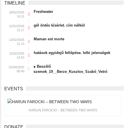
TIMELINE
Freshwater
18/02/2026
16:11
gél öntés kísérlet. cím nélkül
12/02/2026
11:17
Maman est morte
12/02/2026
11:13
hatások egyidejű fellépése. lelki jelenségek
11/02/2026
14:53
● Beszélő
01/04/2025
08:40
szemek_19__Berze_Kusztos_Szabó_Vetró
EVENTS
HARUN FAROCKI – BETWEEN TWO WARS
DONATE