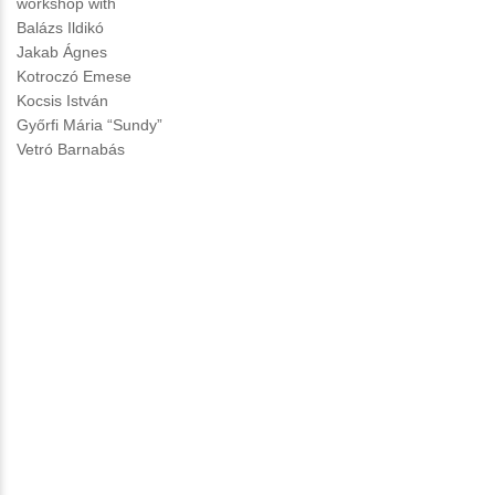
workshop with
Balázs Ildikó
Jakab Ágnes
Kotroczó Emese
Kocsis István
Győrfi Mária “Sundy”
Vetró Barnabás