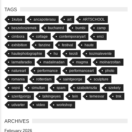
TAGS
1kutya
ancapoterasu
art
ARTSCHOOL
beszeloszemek
bucharest
bumbi
camp
cimbora
collage
contemporaryart
enci
exhibition
fanzine
festival
haute
hautephotographie
hu
kezdi
kozmalevente
larmafaradio
madalinadan
magma
molnarzoltan
natureart
performance
performanceart
photo
romania
rotterdam
saintgeorge
sculpture
sepsi
simultan
spam
szabokriszta
szekely
szentgyorgy
talkingeyes
tein
temesvar
tmk
udvarter
video
workshop
ARCHIVES
February 2026