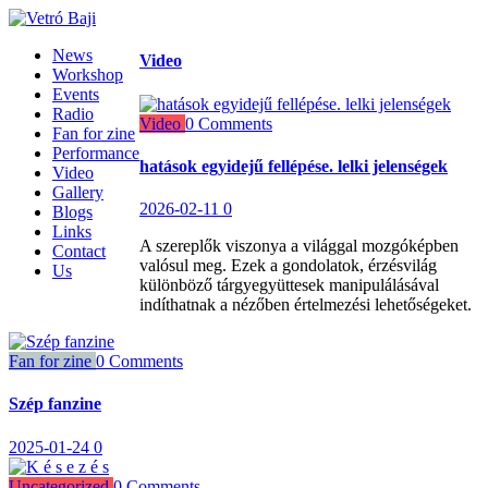
News
Video
Workshop
Events
Radio
Video
0 Comments
Fan for zine
Performance
hatások egyidejű fellépése. lelki jelenségek
Video
Gallery
2026-02-11
0
Blogs
Links
A szereplők viszonya a világgal mozgóképben
Contact
valósul meg. Ezek a gondolatok, érzésvilág
Us
különböző tárgyegyüttesek manipulálásával
indíthatnak a nézőben értelmezési lehetőségeket.
Fan for zine
0 Comments
Szép fanzine
2025-01-24
0
Uncategorized
0 Comments