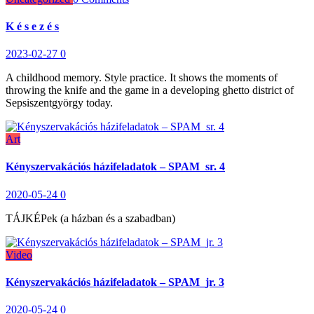
K é s e z é s
2023-02-27
0
A childhood memory. Style practice. It shows the moments of
throwing the knife and the game in a developing ghetto district of
Sepsiszentgyörgy today.
Art
Kényszervakációs házifeladatok – SPAM_sr. 4
2020-05-24
0
TÁJKÉPek (a házban és a szabadban)
Video
Kényszervakációs házifeladatok – SPAM_jr. 3
2020-05-24
0