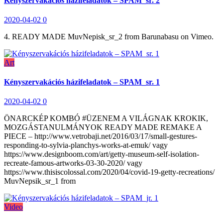
Kényszervakációs házifeladatok – SPAM_sr. 2
2020-04-02
0
4. READY MADE MuvNepisk_sr_2 from Barunabasu on Vimeo.
Art
Kényszervakációs házifeladatok – SPAM_sr. 1
2020-04-02
0
ÖNARCKÉP KOMBÓ #ÜZENEM A VILÁGNAK KROKIK,
MOZGÁSTANULMÁNYOK READY MADE REMAKE A
PIECE – http://www.vetrobaji.net/2016/03/17/small-gestures-
responding-to-sylvia-planchys-works-at-emuk/ vagy
https://www.designboom.com/art/getty-museum-self-isolation-
recreate-famous-artworks-03-30-2020/ vagy
https://www.thisiscolossal.com/2020/04/covid-19-getty-recreations/
MuvNepsik_sr_1 from
Video