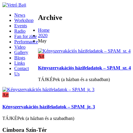
News
Archive
Workshop
Events
Home
Radio
2020
Fan for zine
May
Performance
Video
Gallery
Art
Blogs
Links
Kényszervakációs házifeladatok – SPAM_sr. 4
Contact
Us
TÁJKÉPek (a házban és a szabadban)
Art
Kényszervakációs házifeladatok – SPAM_jr. 3
TÁJKÉPek (a házban és a szabadban)
Cimbora Szín-Tér