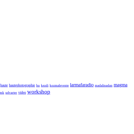
larmafaradio
magma
haute
hautephotographie
hu
kezdi
kozmalevente
madalinadan
workshop
video
tmk
udvarter