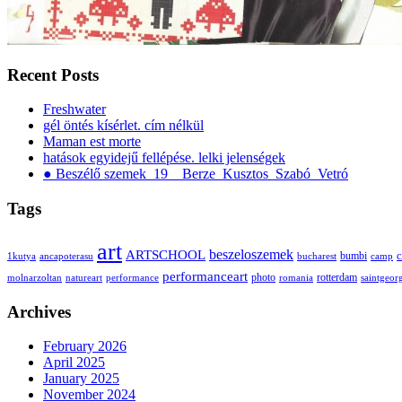
Recent Posts
Freshwater
gél öntés kísérlet. cím nélkül
Maman est morte
hatások egyidejű fellépése. lelki jelenségek
● Beszélő szemek_19__Berze_Kusztos_Szabó_Vetró
Tags
art
ARTSCHOOL
beszeloszemek
bumbi
c
1kutya
ancapoterasu
bucharest
camp
performanceart
photo
rotterdam
molnarzoltan
natureart
performance
romania
saintgeor
Archives
February 2026
April 2025
January 2025
November 2024