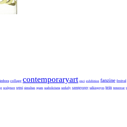
contemporaryart
fanzine
collage
imbora
festival
enci
exhibition
tein
sepsi
szentgyorgy
ge
sculpture
simultan
spam
szabokriszta
szekely
talkingeyes
temesvar