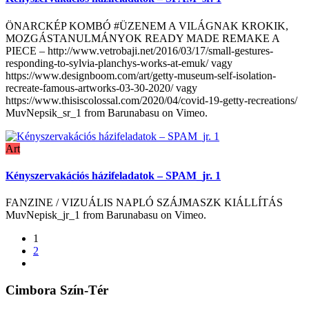
ÖNARCKÉP KOMBÓ #ÜZENEM A VILÁGNAK KROKIK,
MOZGÁSTANULMÁNYOK READY MADE REMAKE A
PIECE – http://www.vetrobaji.net/2016/03/17/small-gestures-
responding-to-sylvia-planchys-works-at-emuk/ vagy
https://www.designboom.com/art/getty-museum-self-isolation-
recreate-famous-artworks-03-30-2020/ vagy
https://www.thisiscolossal.com/2020/04/covid-19-getty-recreations/
MuvNepsik_sr_1 from Barunabasu on Vimeo.
Art
Kényszervakációs házifeladatok – SPAM_jr. 1
FANZINE / VIZUÁLIS NAPLÓ SZÁJMASZK KIÁLLÍTÁS
MuvNepisk_jr_1 from Barunabasu on Vimeo.
1
2
Cimbora Szín-Tér