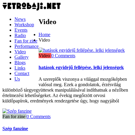
News
Video
Workshop
Events
Home
Radio
Video
Fan for zine
Performance
Video
Video
0 Comments
Gallery
Blogs
hatások egyidejű fellépése. lelki jelenségek
Links
Contact
Us
A szereplők viszonya a világgal mozgóképben
valósul meg. Ezek a gondolatok, érzésvilág
különböző tárgyegyüttesek manipulálásával indíthatnak a nézőben
értelmezési lehetőségeket. Az évekig megőrzött orvosi
küldőpapírok, eredmények rendezgetése úgy, hogy nagyjából
Fan for zine
0 Comments
Szép fanzine