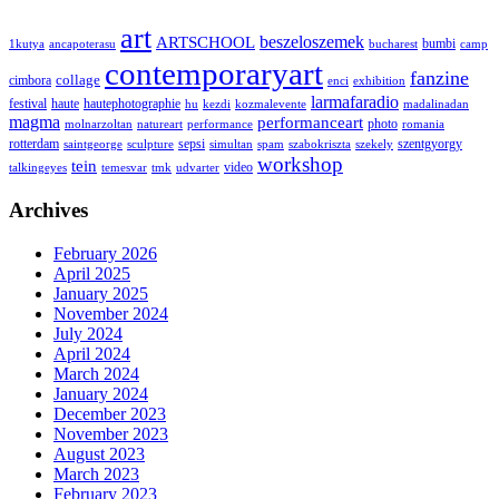
art
ARTSCHOOL
beszeloszemek
bumbi
1kutya
ancapoterasu
bucharest
camp
contemporaryart
fanzine
collage
cimbora
enci
exhibition
larmafaradio
festival
haute
hautephotographie
hu
kezdi
kozmalevente
madalinadan
magma
performanceart
photo
molnarzoltan
natureart
performance
romania
rotterdam
sepsi
szentgyorgy
saintgeorge
sculpture
simultan
spam
szabokriszta
szekely
workshop
tein
video
talkingeyes
temesvar
tmk
udvarter
Archives
February 2026
April 2025
January 2025
November 2024
July 2024
April 2024
March 2024
January 2024
December 2023
November 2023
August 2023
March 2023
February 2023