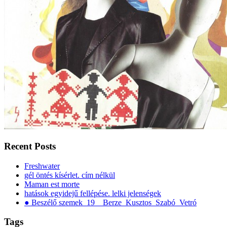
Recent Posts
Freshwater
gél öntés kísérlet. cím nélkül
Maman est morte
hatások egyidejű fellépése. lelki jelenségek
● Beszélő szemek_19__Berze_Kusztos_Szabó_Vetró
Tags