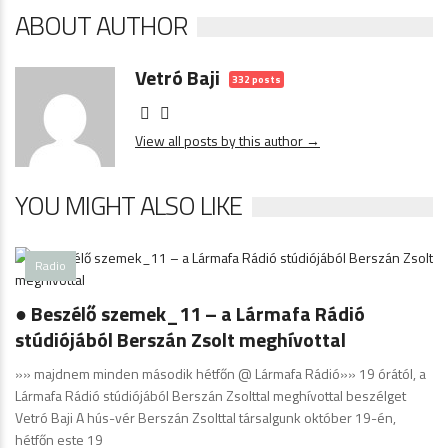
ABOUT AUTHOR
Vetró Baji
332 posts
View all posts by this author →
YOU MIGHT ALSO LIKE
Radio
● Beszélő szemek_11 – a Lármafa Rádió
stúdiójából Berszán Zsolt meghívottal
»» majdnem minden második hétfőn @ Lármafa Rádió»» 19 órától, a
Lármafa Rádió stúdiójából Berszán Zsolttal meghívottal beszélget
Vetró Baji A hús-vér Berszán Zsolttal társalgunk október 19-én,
hétfőn este 19