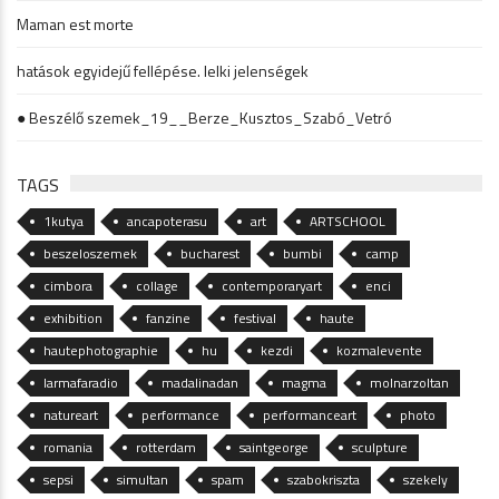
Maman est morte
hatások egyidejű fellépése. lelki jelenségek
● Beszélő szemek_19__Berze_Kusztos_Szabó_Vetró
TAGS
1kutya
ancapoterasu
art
ARTSCHOOL
beszeloszemek
bucharest
bumbi
camp
cimbora
collage
contemporaryart
enci
exhibition
fanzine
festival
haute
hautephotographie
hu
kezdi
kozmalevente
larmafaradio
madalinadan
magma
molnarzoltan
natureart
performance
performanceart
photo
romania
rotterdam
saintgeorge
sculpture
sepsi
simultan
spam
szabokriszta
szekely