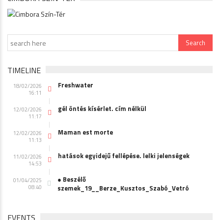
TIMELINE
Freshwater
18/02/2026
16:11
gél öntés kísérlet. cím nélkül
12/02/2026
11:17
Maman est morte
12/02/2026
11:13
hatások egyidejű fellépése. lelki jelenségek
11/02/2026
14:53
● Beszélő
01/04/2025
08:40
szemek_19__Berze_Kusztos_Szabó_Vetró
EVENTS