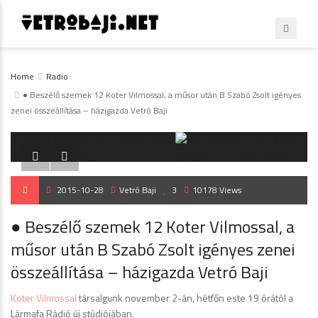
Home
Radio
● Beszélő szemek 12 Koter Vilmossal, a műsor után B Szabó Zsolt igényes
zenei összeállítása – házigazda Vetró Baji


2015-10-28
Vetró Baji
3
10178 Views
● Beszélő szemek 12 Koter Vilmossal, a
műsor után B Szabó Zsolt igényes zenei
összeállítása – házigazda Vetró Baji
Koter Vilmossal
társalgunk november 2-án, hétfőn este 19 órától a
Lármafa Rádió új stúdiójában.