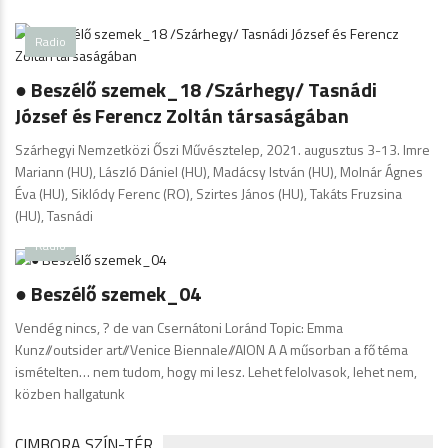
Radio
● Beszélő szemek_18 /Szárhegy/ Tasnádi
József és Ferencz Zoltán társaságában
Szárhegyi Nemzetközi Őszi Művésztelep, 2021. augusztus 3-13. Imre
Mariann (HU), László Dániel (HU), Madácsy István (HU), Molnár Ágnes
Éva (HU), Siklódy Ferenc (RO), Szirtes János (HU), Takáts Fruzsina
(HU), Tasnádi
Radio
● Beszélő szemek_04
Vendég nincs, ? de van Csernátoni Loránd Topic: Emma
Kunz//outsider art//Venice Biennale//AION A A műsorban a fő téma
ismételten… nem tudom, hogy mi lesz. Lehet felolvasok, lehet nem,
közben hallgatunk
CIMBORA SZÍN-TÉR