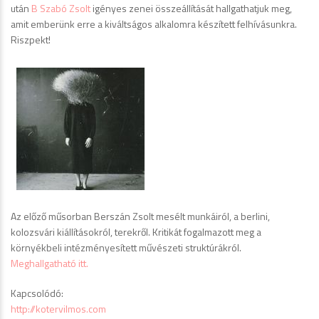
után
B Szabó Zsolt
igényes zenei összeállítását hallgathatjuk meg,
amit emberünk erre a kiváltságos alkalomra készített felhívásunkra.
Riszpekt!
Az előző műsorban Berszán Zsolt mesélt munkáiról, a berlini,
kolozsvári kiállításokról, terekről. Kritikát fogalmazott meg a
környékbeli intézményesített művészeti struktúrákról.
Meghallgatható itt.
Kapcsolódó:
http://kotervilmos.com