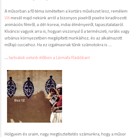
A műsorban a fő téma ismételten a kortárs művészet lesz, remélem
Vili
mesél majd nekünk arról a bizonyos pixelről pixelre kiradírozott
animációs filmről, a dél-koreai, indiai élményeiről, tapasztalatairól.
Kíváncsi vagyok arra is, hogyan viszonyul ő a természeti, rurális vagy
urbánus környezetben megépített munkáihoz, és az alkalmazott
műfajú cuccaihoz. Ha ez izgalmasnak tűnik számotokra is …
…
tartsatok velünk élőben a Lármafa Rádióban!
Hölgyeim és uraim, nagy megtiszteltetés számunkra, hogy a műsor