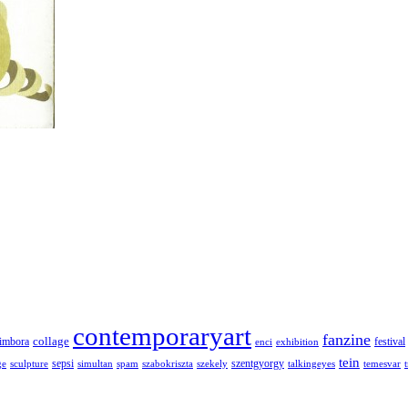
contemporaryart
fanzine
collage
imbora
festival
enci
exhibition
tein
sepsi
szentgyorgy
ge
sculpture
simultan
spam
szabokriszta
szekely
talkingeyes
temesvar