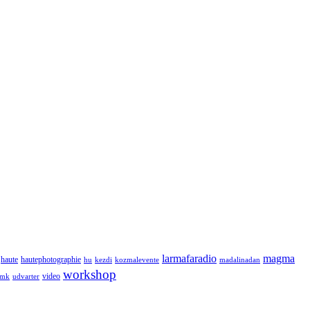
larmafaradio
magma
haute
hautephotographie
hu
kezdi
kozmalevente
madalinadan
workshop
video
tmk
udvarter