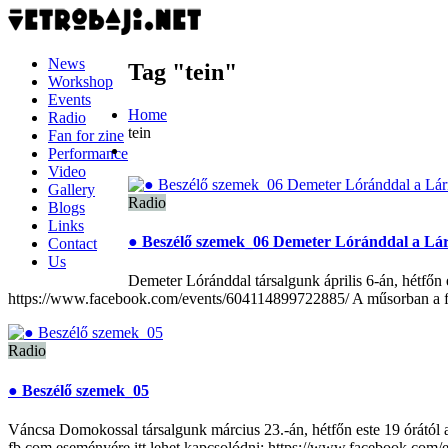
News
Tag "tein"
Workshop
Events
Home
Radio
tein
Fan for zine
Performance
Video
Gallery
Radio
Blogs
Links
● Beszélő szemek_06 Demeter Lóránddal a Lá
Contact
Us
Demeter Lóránddal társalgunk április 6-án, hétfőn
https://www.facebook.com/events/604114899722885/ A műsorban a f
Radio
● Beszélő szemek_05
Váncsa Domokossal társalgunk március 23.-án, hétfőn este 19 órától
fb.com eseményére itt lehet kapcsolódni: https://www.facebook.co