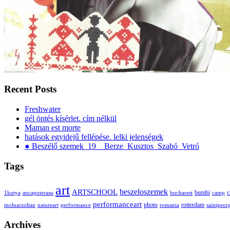
Recent Posts
Freshwater
gél öntés kísérlet. cím nélkül
Maman est morte
hatások egyidejű fellépése. lelki jelenségek
● Beszélő szemek_19__Berze_Kusztos_Szabó_Vetró
Tags
art
ARTSCHOOL
beszeloszemek
bumbi
c
1kutya
ancapoterasu
bucharest
camp
performanceart
photo
rotterdam
molnarzoltan
natureart
performance
romania
saintgeor
Archives