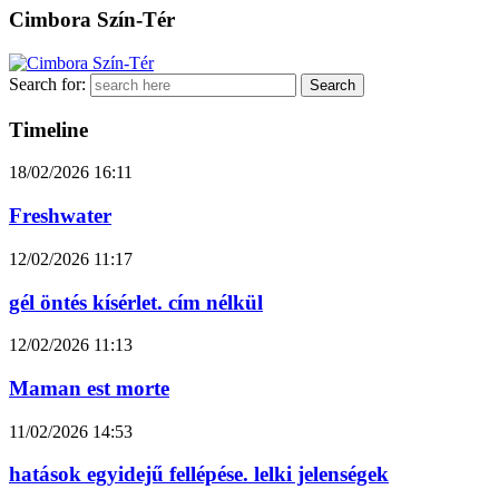
Cimbora Szín-Tér
Search for:
Timeline
18/02/2026
16:11
Freshwater
12/02/2026
11:17
gél öntés kísérlet. cím nélkül
12/02/2026
11:13
Maman est morte
11/02/2026
14:53
hatások egyidejű fellépése. lelki jelenségek