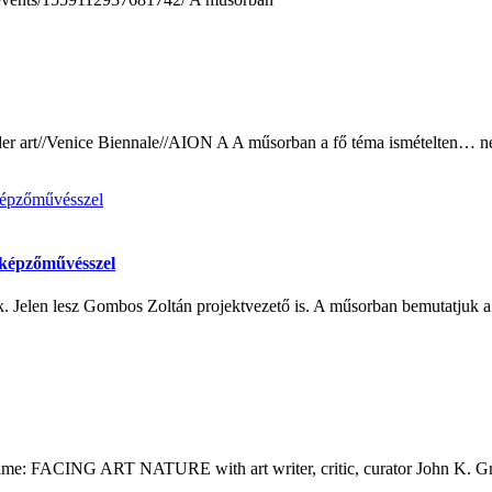
er art//Venice Biennale//AION A A műsorban a fő téma ismételten… ne
 képzőművésszel
. Jelen lesz Gombos Zoltán projektvezető is. A műsorban bemutatjuk a
s time: FACING ART NATURE with art writer, critic, curator John K. G