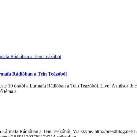
rmafa Rádióban a Tein Teázóból
 este 19 órától a Lármafa Rádióban a Tein Teázóból. Live! A műsor fb.c
ő téma a
 a Lármafa Rádióban a Tein Teázóból. Via skype. http://breadblog.net
m/events/1559112937681742/ A műsorban