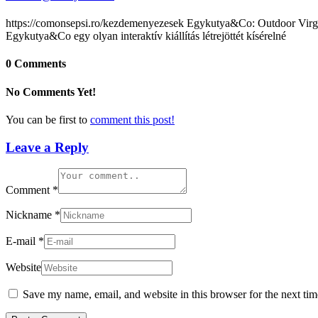
https://comonsepsi.ro/kezdemenyezesek Egykutya&Co: Outdoor Virgin G
Egykutya&Co egy olyan interaktív kiállítás létrejöttét kísérelné
0 Comments
No Comments Yet!
You can be first to
comment this post!
Leave a Reply
Comment
*
Nickname
*
E-mail
*
Website
Save my name, email, and website in this browser for the next ti