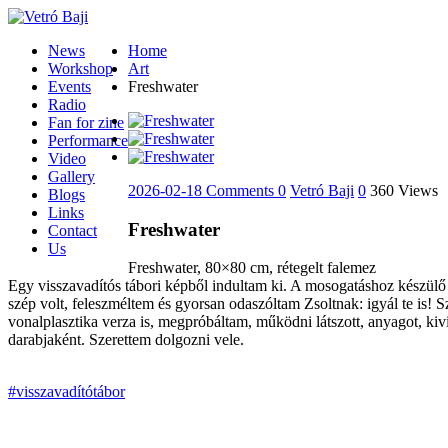
News
Home
Workshop
Art
Events
Freshwater
Radio
Fan for zine
Performance
Video
Gallery
2026-02-18
Comments 0
Vetró Baji
0
360 Views
Blogs
Links
Freshwater
Contact
Us
Freshwater, 80×80 cm, rétegelt falemez
Egy visszavadítós tábori képből indultam ki. A mosogatáshoz készülő d
szép volt, feleszméltem és gyorsan odaszóltam Zsoltnak: igyál te is! 
vonalplasztika verza is, megpróbáltam, működni látszott, anyagot, kivi
darabjaként. Szerettem dolgozni vele.
#visszavadítótábor