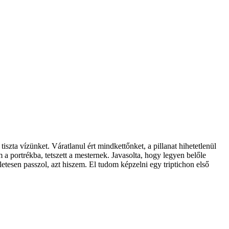
szta vízünket. Váratlanul ért mindkettőnket, a pillanat hihetetlenül
a portrékba, tetszett a mesternek. Javasolta, hogy legyen belőle
letesen passzol, azt hiszem. El tudom képzelni egy triptichon első