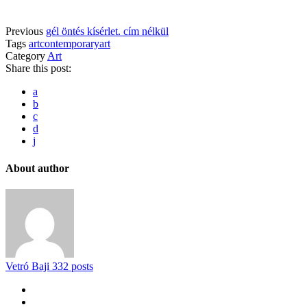
Previous
gél öntés kísérlet. cím nélkül
Tags
art
contemporaryart
Category
Art
Share this post:
a
b
c
d
j
About author
Vetró Baji
332 posts