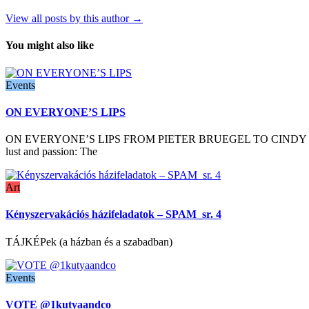
View all posts by this author →
You might also like
Events
ON EVERYONE’S LIPS
ON EVERYONE’S LIPS FROM PIETER BRUEGEL TO CINDY SHERMAN 31.1
lust and passion: The
Art
Kényszervakációs házifeladatok – SPAM_sr. 4
TÁJKÉPek (a házban és a szabadban)
Events
VOTE @1kutyaandco