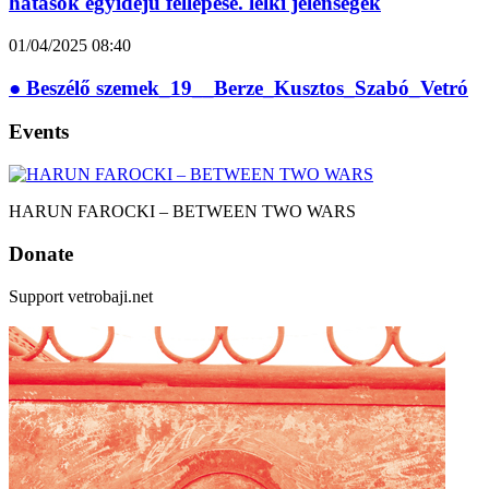
hatások egyidejű fellépése. lelki jelenségek
01/04/2025
08:40
● Beszélő szemek_19__Berze_Kusztos_Szabó_Vetró
Events
HARUN FAROCKI – BETWEEN TWO WARS
Donate
Support vetrobaji.net