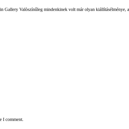
allery Valòszínűleg mindenkinek volt már olyan kiállításélménye, aho
me I comment.