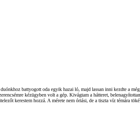
uónkhoz battyogott oda egyik hazai ló, majd lassan inni kezdte a még ti
Szerencsémre kézügyben volt a gép. Kivágtam a hátteret, belenagyítottam 
telezőt kerestem hozzá. A mérete nem óriási, de a tiszta víz témára töké