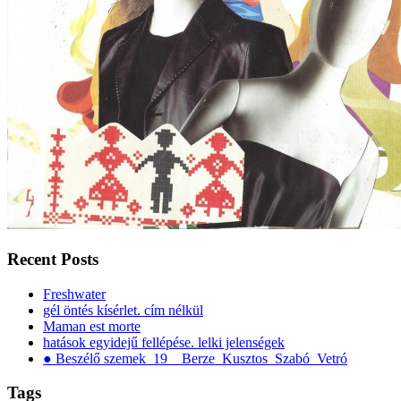
Recent Posts
Freshwater
gél öntés kísérlet. cím nélkül
Maman est morte
hatások egyidejű fellépése. lelki jelenségek
● Beszélő szemek_19__Berze_Kusztos_Szabó_Vetró
Tags