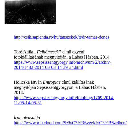
http://csik.sapientia.ro/hu/tanszekek/tt/dr-tamas-denes
Toró Attila
„Felhőmesék”
című egyéni
fotókiállításának megnyitóján, a Lábas Házban, 2014.
https://www.sepsiszentgyorgy.info/archivum-2/archiv-
2014/1482-2014-03-03-14-39-34.html
Holicska István
Entropiae
című kiállításának
megnyitóján Sepsiszentgyörgyön, a Lábas Házban,
2014.
https://www.sepsiszentgyorgy.info/fotoblog/1769-2014-
11-05-14-05-31
Írni, olvasni jó
https://www.mixcloud.com/Sz%C3%B6vegk%C3%B6zelben/