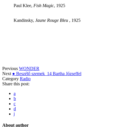
Paul Klee,
Fish Magic
, 1925
Kandinsky,
Jaune Rouge Bleu
, 1925
Previous
WONDER
Next
● Beszélő szemek_14 Bartha Józseffel
Category
Radio
Share this post:
a
b
c
d
j
About author