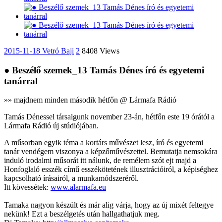
2015-11-18
Vetró Baji
2
8408 Views
● Beszélő szemek_13 Tamás Dénes író és egyetemi
tanárral
»» majdnem minden második hétfőn @ Lármafa Rádió
Tamás Dénessel társalgunk november 23-án, hétfőn este 19 órától a
Lármafa Rádió új stúdiójában.
A műsorban egyik téma a kortárs művészet lesz, író és egyetemi
tanár vendégem viszonya a képzőművészettel. Bemutatja nemsokára
induló irodalmi műsorát itt nálunk, de remélem szót ejt majd a
Honfoglaló esszék című esszékötetének illusztrációiról, a képiséghez
kapcsolható írásairól, a munkamódszeréről.
Itt kövessétek:
www.alarmafa.eu
Tamaka nagyon készült és már alig várja, hogy az új mixét feltegye
nekünk! Ezt a beszélgetés után hallgathatjuk meg.