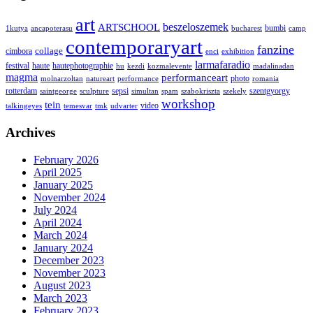
art
ARTSCHOOL
beszeloszemek
bumbi
1kutya
ancapoterasu
bucharest
camp
contemporaryart
fanzine
collage
cimbora
enci
exhibition
larmafaradio
festival
haute
hautephotographie
hu
kezdi
kozmalevente
madalinadan
magma
performanceart
photo
molnarzoltan
natureart
performance
romania
rotterdam
sepsi
szentgyorgy
saintgeorge
sculpture
simultan
spam
szabokriszta
szekely
workshop
tein
video
talkingeyes
temesvar
tmk
udvarter
Archives
February 2026
April 2025
January 2025
November 2024
July 2024
April 2024
March 2024
January 2024
December 2023
November 2023
August 2023
March 2023
February 2023