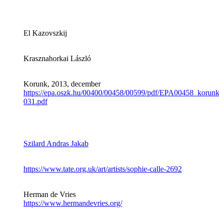
El Kazovszkij
Krasznahorkai László
Korunk, 2013, december
https://epa.oszk.hu/00400/00458/00599/pdf/EPA00458_koru
031.pdf
Szilard Andras Jakab
https://www.tate.org.uk/art/artists/sophie-calle-2692
Herman de Vries
https://www.hermandevries.org/