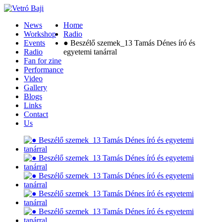
News
Home
Workshop
Radio
Events
● Beszélő szemek_13 Tamás Dénes író és
Radio
egyetemi tanárral
Fan for zine
Performance
Video
Gallery
Blogs
Links
Contact
Us