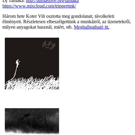
Dj Tamaka:
http://allmassive.org/tamaka
https://www.mixcloud.com/trippertmk/
Három hete Koter Vili osztotta meg gondolatait, távolkeleti
élményeit. Részletesen elbeszélgettünk a munkáiról, az üzenetekről,
milyen anyagokat használ, miért, stb.
Meghallgatható itt.