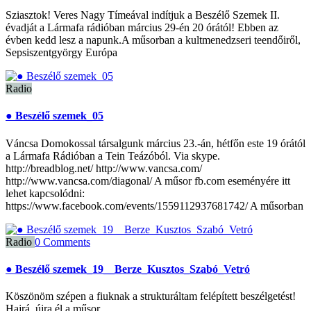
Sziasztok! Veres Nagy Tímeával indítjuk a Beszélő Szemek II.
évadját a Lármafa rádióban március 29-én 20 órától! Ebben az
évben kedd lesz a napunk.A műsorban a kultmenedzseri teendőiről,
Sepsiszentgyörgy Európa
Radio
● Beszélő szemek_05
Váncsa Domokossal társalgunk március 23.-án, hétfőn este 19 órától
a Lármafa Rádióban a Tein Teázóból. Via skype.
http://breadblog.net/ http://www.vancsa.com/
http://www.vancsa.com/diagonal/ A műsor fb.com eseményére itt
lehet kapcsolódni:
https://www.facebook.com/events/1559112937681742/ A műsorban
Radio
0 Comments
● Beszélő szemek_19__Berze_Kusztos_Szabó_Vetró
Köszönöm szépen a fiuknak a strukturáltam felépített beszélgetést!
Hajrá, újra él a műsor…