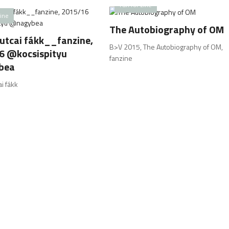
Fan for zine
zine
The Autobiography of OM
utcai fákk__fanzine,
B>V 2015, The Autobiography of OM,
6 @kocsispityu
fanzine
bea
i fákk