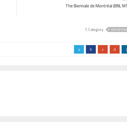
The Biennale de Montréal (BNL M
Category
Fan for zin
a
b
c
d