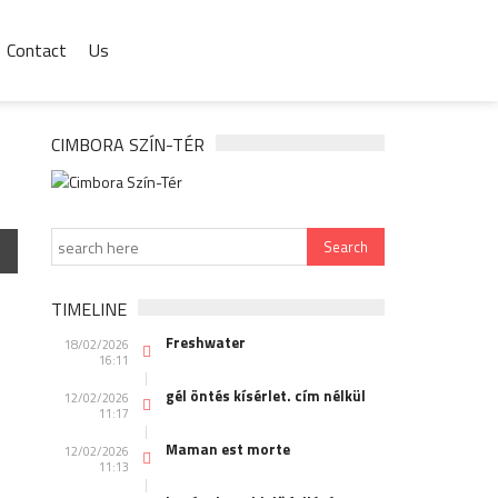
Contact
Us
CIMBORA SZÍN-TÉR
TIMELINE
Freshwater
18/02/2026
16:11
gél öntés kísérlet. cím nélkül
12/02/2026
11:17
Maman est morte
12/02/2026
11:13