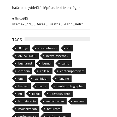
hatások egyidejű fellépése. lelki jelenségek
● Beszélő
szemek_19__Berze_Kusztos_Szabó_Vetró
TAGS
1kutya
ancapoterasu
art
ARTSCHOOL
beszeloszemek
bucharest
bumbi
camp
cimbora
collage
contemporaryart
enci
exhibition
fanzine
festival
haute
hautephotographie
hu
kezdi
kozmalevente
larmafaradio
madalinadan
magma
molnarzoltan
natureart
performance
performanceart