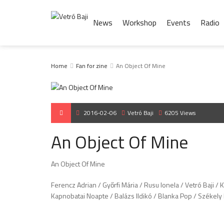
News
Workshop
Events
Radio
Home
Fan for zine
An Object Of Mine
2016-02-06
Vetró Baji
6205 Views
An Object Of Mine
An Object Of Mine
Ferencz Adrian / Győrfi Mária / Rusu Ionela / Vetró Baji /
Kapnobatai Noapte / Balázs Ildikó / Blanka Pop / Székely 