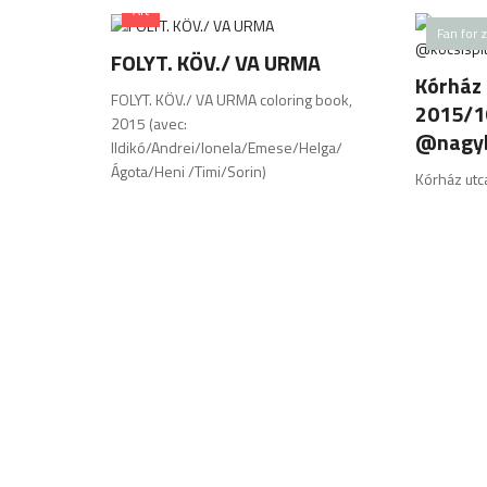
Art
Fan for 
FOLYT. KÖV./ VA URMA
Kórház 
FOLYT. KÖV./ VA URMA coloring book,
2015/1
2015 (avec:
@nagy
Ildikó/Andrei/Ionela/Emese/Helga/
Ágota/Heni /Timi/Sorin)
Kórház utca