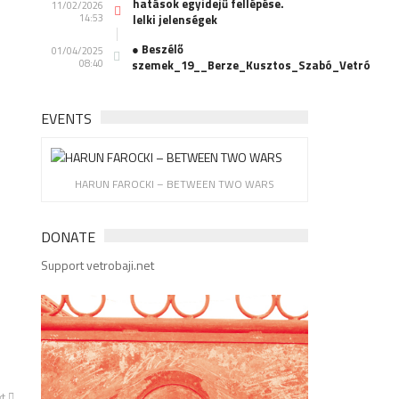
hatások egyidejű fellépése.
11/02/2026
14:53
lelki jelenségek
● Beszélő
01/04/2025
08:40
szemek_19__Berze_Kusztos_Szabó_Vetró
EVENTS
HARUN FAROCKI – BETWEEN TWO WARS
DONATE
Support vetrobaji.net
xt