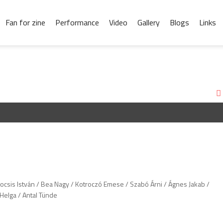
Fan for zine
Performance
Video
Gallery
Blogs
Links
 Kocsis István / Bea Nagy / Kotroczó Emese / Szabó Árni / Ágnes Jakab /
Helga / Antal Tünde