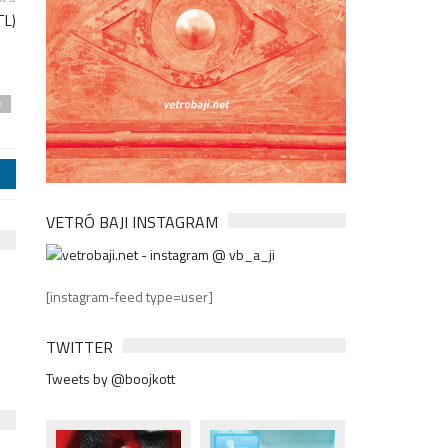
TL)
e
j
VETRÓ BAJI INSTAGRAM
[instagram-feed type=user]
TWITTER
Tweets by @boojkott