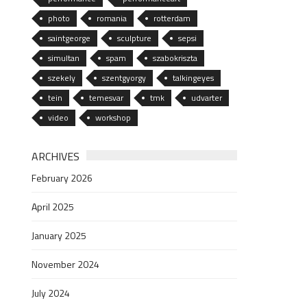
photo
romania
rotterdam
saintgeorge
sculpture
sepsi
simultan
spam
szabokriszta
szekely
szentgyorgy
talkingeyes
tein
temesvar
tmk
udvarter
video
workshop
ARCHIVES
February 2026
April 2025
January 2025
November 2024
July 2024