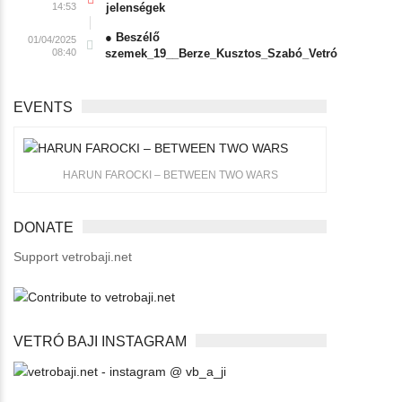
14:53
jelenségek
● Beszélő
01/04/2025
08:40
szemek_19__Berze_Kusztos_Szabó_Vetró
EVENTS
HARUN FAROCKI – BETWEEN TWO WARS
DONATE
Support vetrobaji.net
VETRÓ BAJI INSTAGRAM