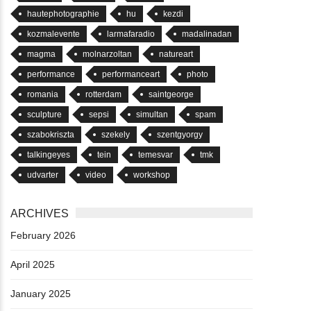
hautephotographie
hu
kezdi
kozmalevente
larmafaradio
madalinadan
magma
molnarzoltan
natureart
performance
performanceart
photo
romania
rotterdam
saintgeorge
sculpture
sepsi
simultan
spam
szabokriszta
szekely
szentgyorgy
talkingeyes
tein
temesvar
tmk
udvarter
video
workshop
ARCHIVES
February 2026
April 2025
January 2025