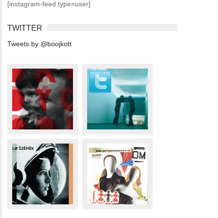
[instagram-feed type=user]
TWITTER
Tweets by @boojkott