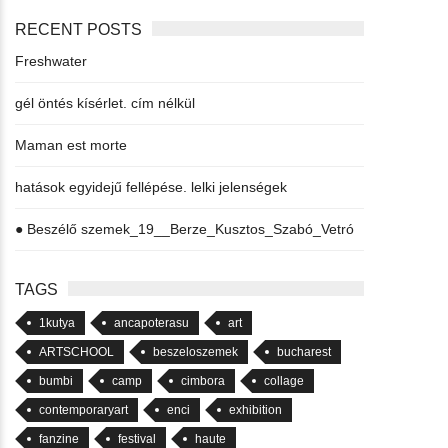
RECENT POSTS
Freshwater
gél öntés kísérlet. cím nélkül
Maman est morte
hatások egyidejű fellépése. lelki jelenségek
● Beszélő szemek_19__Berze_Kusztos_Szabó_Vetró
TAGS
1kutya
ancapoterasu
art
ARTSCHOOL
beszeloszemek
bucharest
bumbi
camp
cimbora
collage
contemporaryart
enci
exhibition
fanzine
festival
haute