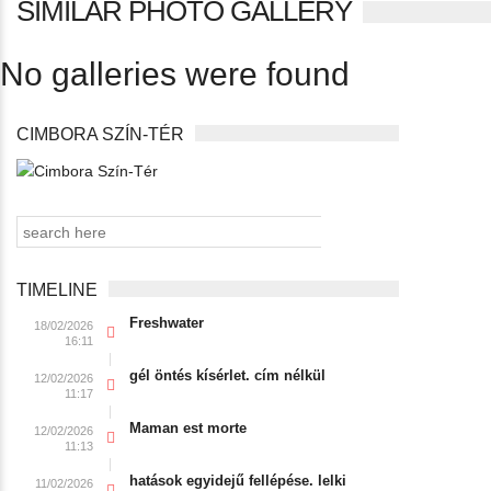
SIMILAR PHOTO GALLERY
No galleries were found
CIMBORA SZÍN-TÉR
TIMELINE
Freshwater
18/02/2026
16:11
gél öntés kísérlet. cím nélkül
12/02/2026
11:17
Maman est morte
12/02/2026
11:13
hatások egyidejű fellépése. lelki
11/02/2026