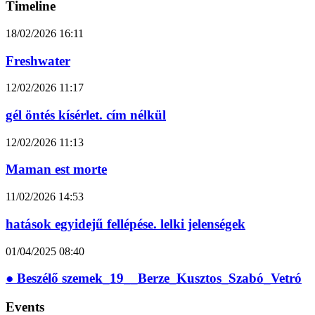
Timeline
18/02/2026
16:11
Freshwater
12/02/2026
11:17
gél öntés kísérlet. cím nélkül
12/02/2026
11:13
Maman est morte
11/02/2026
14:53
hatások egyidejű fellépése. lelki jelenségek
01/04/2025
08:40
● Beszélő szemek_19__Berze_Kusztos_Szabó_Vetró
Events