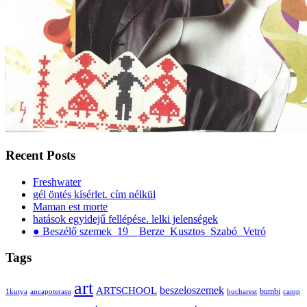
Recent Posts
Freshwater
gél öntés kísérlet. cím nélkül
Maman est morte
hatások egyidejű fellépése. lelki jelenségek
● Beszélő szemek_19__Berze_Kusztos_Szabó_Vetró
Tags
art
ARTSCHOOL
beszeloszemek
bumbi
1kutya
ancapoterasu
bucharest
camp