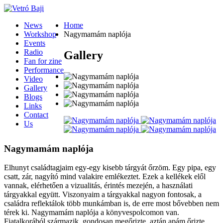
News
Home
Workshop
Nagymamám naplója
Events
Radio
Gallery
Fan for zine
Performance
Video
Gallery
Blogs
Links
Contact
Us
Nagymamám naplója
Elhunyt családtagjaim egy-egy kisebb tárgyát őrzöm. Egy pipa, egy
csatt, zár, nagyító mind valakire emlékeztet. Ezek a kellékek elől
vannak, elérhetően a vizualitás, érintés mezején, a használati
tárgyakkal együtt. Viszonyaim a tárgyakkal nagyon fontosak, a
családra reflektálok több munkámban is, de erre most bővebben nem
térek ki. Nagymamám naplója a könyvespolcomon van.
Fiatalkorából származik, gondosan megőrizte, aztán apám őrizte,