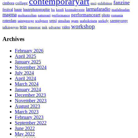
contemporaryart
fanzine
collage
cimbora
enci
exhibition
larmafaradio
festival
haute
hautephotographie
hu
kezdi
kozmalevente
madalinadan
magma
performanceart
photo
molnarzoltan
natureart
performance
romania
rotterdam
sepsi
szentgyorgy
saintgeorge
sculpture
simultan
spam
szabokriszta
szekely
workshop
tein
video
talkingeyes
temesvar
tmk
udvarter
Archives
February 2026
April 2025
January 2025
November 2024
July 2024
April 2024
March 2024
January 2024
December 2023
November 2023
August 2023
March 2023
February 2023
September 2022
June 2022
May 2022