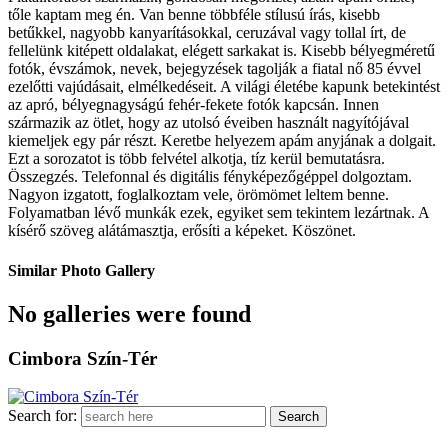
tőle kaptam meg én. Van benne többféle stílusú írás, kisebb
betűkkel, nagyobb kanyarításokkal, ceruzával vagy tollal írt, de
fellelünk kitépett oldalakat, elégett sarkakat is. Kisebb bélyegméretű
fotók, évszámok, nevek, bejegyzések tagolják a fiatal nő 85 évvel
ezelőtti vajúdásait, elmélkedéseit. A világi életébe kapunk betekintést
az apró, bélyegnagyságú fehér-fekete fotók kapcsán. Innen
származik az ötlet, hogy az utolsó éveiben használt nagyítójával
kiemeljek egy pár részt. Keretbe helyezem apám anyjának a dolgait.
Ezt a sorozatot is több felvétel alkotja, tíz kerül bemutatásra.
Összegzés. Telefonnal és digitális fényképezőgéppel dolgoztam.
Nagyon izgatott, foglalkoztam vele, örömömet leltem benne.
Folyamatban lévő munkák ezek, egyiket sem tekintem lezártnak. A
kísérő szöveg alátámasztja, erősíti a képeket. Köszönet.
Similar Photo Gallery
No galleries were found
Cimbora Szín-Tér
Search for: