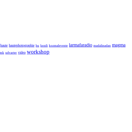
larmafaradio
magma
haute
hautephotographie
hu
kezdi
kozmalevente
madalinadan
workshop
video
tmk
udvarter