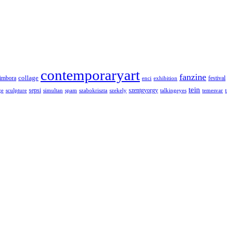
contemporaryart
fanzine
collage
imbora
festival
enci
exhibition
tein
sepsi
szentgyorgy
ge
sculpture
simultan
spam
szabokriszta
szekely
talkingeyes
temesvar