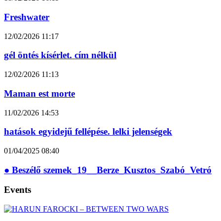
Freshwater
12/02/2026
11:17
gél öntés kísérlet. cím nélkül
12/02/2026
11:13
Maman est morte
11/02/2026
14:53
hatások egyidejű fellépése. lelki jelenségek
01/04/2025
08:40
● Beszélő szemek_19__Berze_Kusztos_Szabó_Vetró
Events