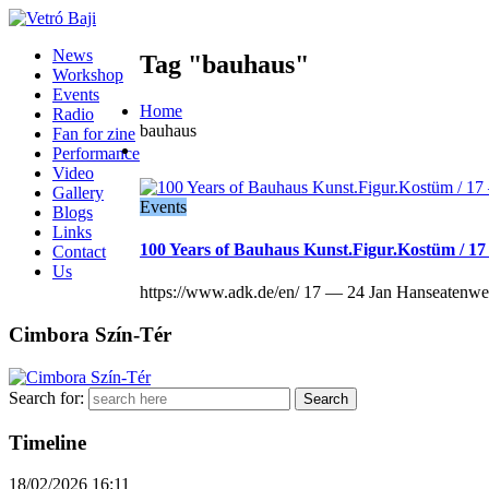
News
Tag "bauhaus"
Workshop
Events
Home
Radio
bauhaus
Fan for zine
Performance
Video
Gallery
Events
Blogs
Links
100 Years of Bauhaus Kunst.Figur.Kostüm / 1
Contact
Us
https://www.adk.de/en/ 17 — 24 Jan Hanseatenweg 
Cimbora Szín-Tér
Search for:
Timeline
18/02/2026
16:11