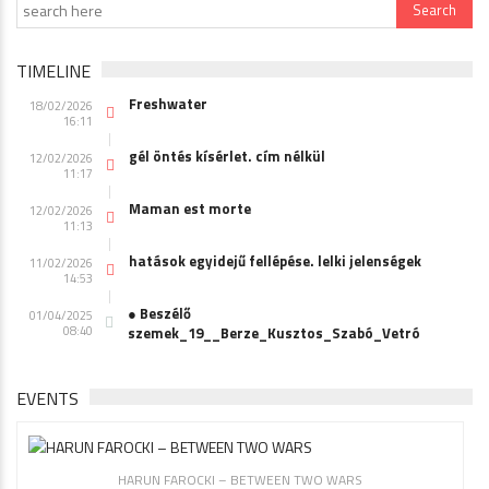
TIMELINE
Freshwater
18/02/2026
16:11
gél öntés kísérlet. cím nélkül
12/02/2026
11:17
Maman est morte
12/02/2026
11:13
hatások egyidejű fellépése. lelki jelenségek
11/02/2026
14:53
● Beszélő
01/04/2025
08:40
szemek_19__Berze_Kusztos_Szabó_Vetró
EVENTS
HARUN FAROCKI – BETWEEN TWO WARS