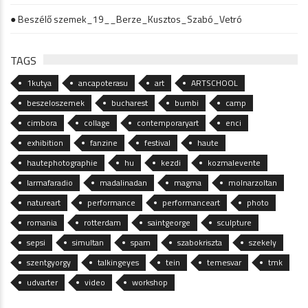
● Beszélő szemek_19__Berze_Kusztos_Szabó_Vetró
TAGS
1kutya
ancapoterasu
art
ARTSCHOOL
beszeloszemek
bucharest
bumbi
camp
cimbora
collage
contemporaryart
enci
exhibition
fanzine
festival
haute
hautephotographie
hu
kezdi
kozmalevente
larmafaradio
madalinadan
magma
molnarzoltan
natureart
performance
performanceart
photo
romania
rotterdam
saintgeorge
sculpture
sepsi
simultan
spam
szabokriszta
szekely
szentgyorgy
talkingeyes
tein
temesvar
tmk
udvarter
video
workshop