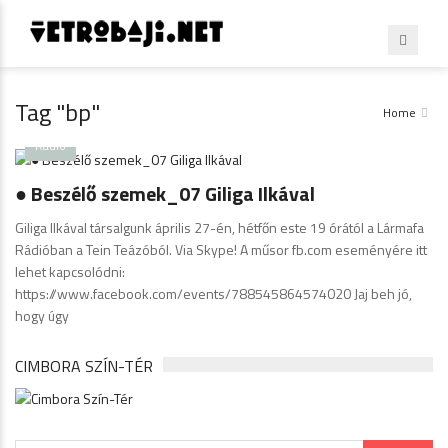
Tag "bp"
Home
Radio
● Beszélő szemek_07 Giliga Ilkával
Giliga Ilkával társalgunk április 27-én, hétfőn este 19 órától a Lármafa
Rádióban a Tein Teázóból. Via Skype! A műsor fb.com eseményére itt
lehet kapcsolódni:
https://www.facebook.com/events/788545864574020 Jaj beh jó,
hogy úgy
CIMBORA SZÍN-TÉR