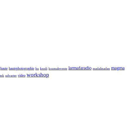
larmafaradio
magma
haute
hautephotographie
hu
kezdi
kozmalevente
madalinadan
workshop
video
tmk
udvarter