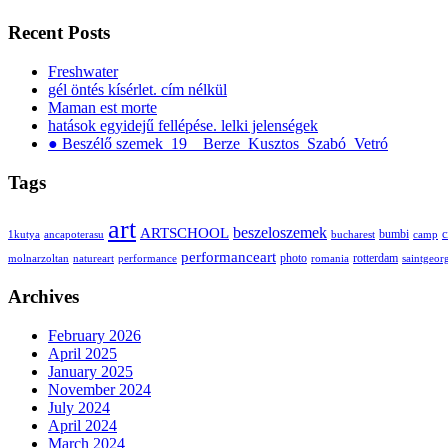
Recent Posts
Freshwater
gél öntés kísérlet. cím nélkül
Maman est morte
hatások egyidejű fellépése. lelki jelenségek
● Beszélő szemek_19__Berze_Kusztos_Szabó_Vetró
Tags
art
ARTSCHOOL
beszeloszemek
bumbi
c
1kutya
ancapoterasu
bucharest
camp
performanceart
photo
rotterdam
molnarzoltan
natureart
performance
romania
saintgeor
Archives
February 2026
April 2025
January 2025
November 2024
July 2024
April 2024
March 2024