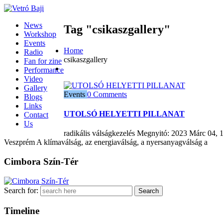
News
Tag "csikaszgallery"
Workshop
Events
Home
Radio
csikaszgallery
Fan for zine
Performance
Video
Gallery
Events
0 Comments
Blogs
Links
UTOLSÓ HELYETTI PILLANAT
Contact
Us
radikális válságkezelés Megnyitó: 2023 Márc 04,
Veszprém A klímaválság, az energiaválság, a nyersanyagválság a
Cimbora Szín-Tér
Search for:
Timeline