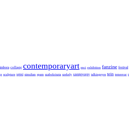
contemporaryart
fanzine
collage
imbora
festival
enci
exhibition
tein
sepsi
szentgyorgy
ge
sculpture
simultan
spam
szabokriszta
szekely
talkingeyes
temesvar