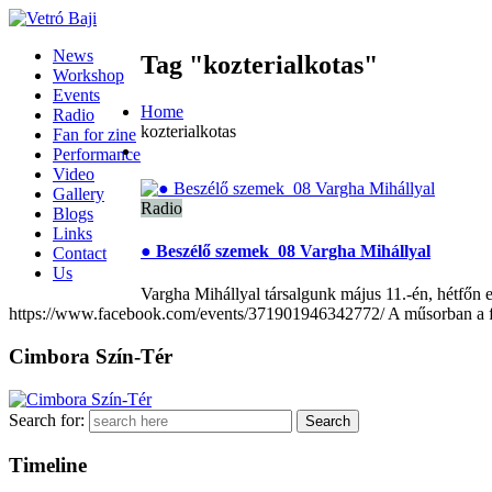
News
Tag "kozterialkotas"
Workshop
Events
Home
Radio
kozterialkotas
Fan for zine
Performance
Video
Gallery
Radio
Blogs
Links
● Beszélő szemek_08 Vargha Mihállyal
Contact
Us
Vargha Mihállyal társalgunk május 11.-én, hétfőn 
https://www.facebook.com/events/371901946342772/ A műsorban a fő
Cimbora Szín-Tér
Search for:
Timeline