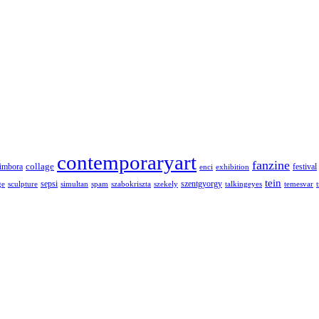
contemporaryart
fanzine
collage
imbora
festival
enci
exhibition
tein
sepsi
szentgyorgy
ge
sculpture
simultan
spam
szabokriszta
szekely
talkingeyes
temesvar