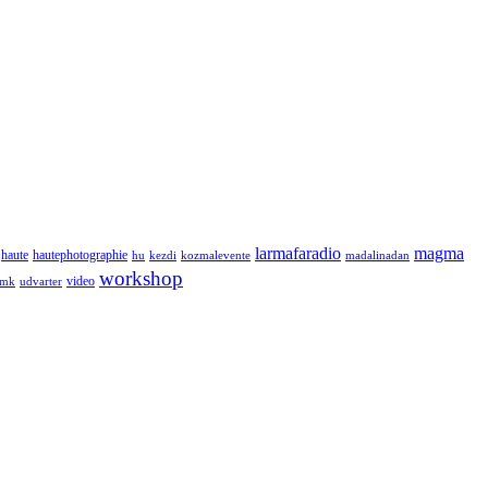
larmafaradio
magma
haute
hautephotographie
hu
kezdi
kozmalevente
madalinadan
workshop
video
tmk
udvarter