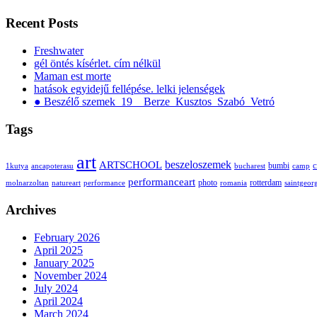
Recent Posts
Freshwater
gél öntés kísérlet. cím nélkül
Maman est morte
hatások egyidejű fellépése. lelki jelenségek
● Beszélő szemek_19__Berze_Kusztos_Szabó_Vetró
Tags
art
ARTSCHOOL
beszeloszemek
bumbi
c
1kutya
ancapoterasu
bucharest
camp
performanceart
photo
rotterdam
molnarzoltan
natureart
performance
romania
saintgeor
Archives
February 2026
April 2025
January 2025
November 2024
July 2024
April 2024
March 2024