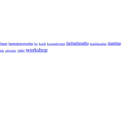
larmafaradio
magma
haute
hautephotographie
hu
kezdi
kozmalevente
madalinadan
workshop
video
tmk
udvarter