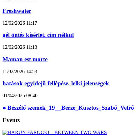
Freshwater
12/02/2026
11:17
gél öntés kísérlet. cím nélkül
12/02/2026
11:13
Maman est morte
11/02/2026
14:53
hatások egyidejű fellépése. lelki jelenségek
01/04/2025
08:40
● Beszélő szemek_19__Berze_Kusztos_Szabó_Vetró
Events