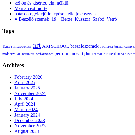
gél öntés kísérlet. cím nélkül
Maman est morte
hatások egyidejű fellépése. lelki jelenségek
● Beszélő szemek_19__Berze_Kusztos_Szabó_Vetró
Tags
art
ARTSCHOOL
beszeloszemek
bumbi
c
1kutya
ancapoterasu
bucharest
camp
performanceart
photo
rotterdam
molnarzoltan
natureart
performance
romania
saintgeor
Archives
February 2026
April 2025
January 2025
November 2024
July 2024
April 2024
March 2024
January 2024
December 2023
November 2023
August 2023