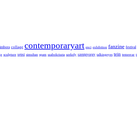
contemporaryart
fanzine
collage
imbora
festival
enci
exhibition
tein
sepsi
szentgyorgy
ge
sculpture
simultan
spam
szabokriszta
szekely
talkingeyes
temesvar