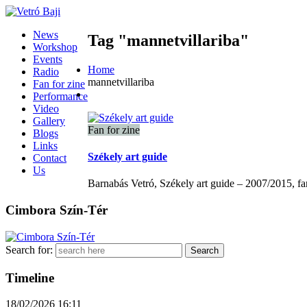
News
Tag "mannetvillariba"
Workshop
Events
Home
Radio
mannetvillariba
Fan for zine
Performance
Video
Gallery
Fan for zine
Blogs
Links
Székely art guide
Contact
Us
Barnabás Vetró, Székely art guide – 2007/2015, fa
Cimbora Szín-Tér
Search for:
Timeline
18/02/2026
16:11