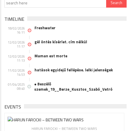
TIMELINE
Freshwater
18/02/2026
16:11
gél öntés kísérlet. cím nélkül
12/02/2026
11:17
Maman est morte
12/02/2026
11:13
hatások egyidejű fellépése. lelki jelenségek
11/02/2026
14:53
● Beszélő
01/04/2025
08:40
szemek_19__Berze_Kusztos_Szabó_Vetró
EVENTS
HARUN FAROCKI – BETWEEN TWO WARS