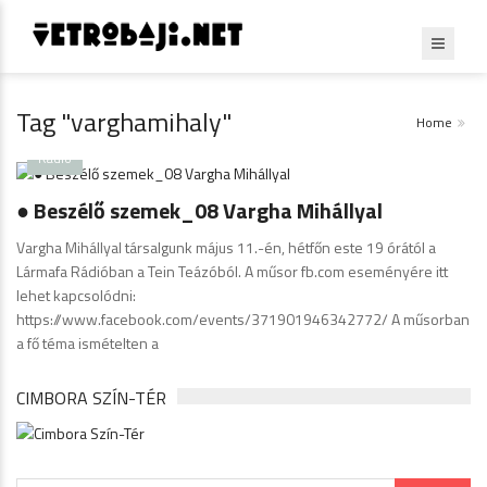
Tag "varghamihaly"
Home
Radio
● Beszélő szemek_08 Vargha Mihállyal
Vargha Mihállyal társalgunk május 11.-én, hétfőn este 19 órától a
Lármafa Rádióban a Tein Teázóból. A műsor fb.com eseményére itt
lehet kapcsolódni:
https://www.facebook.com/events/371901946342772/ A műsorban
a fő téma ismételten a
CIMBORA SZÍN-TÉR