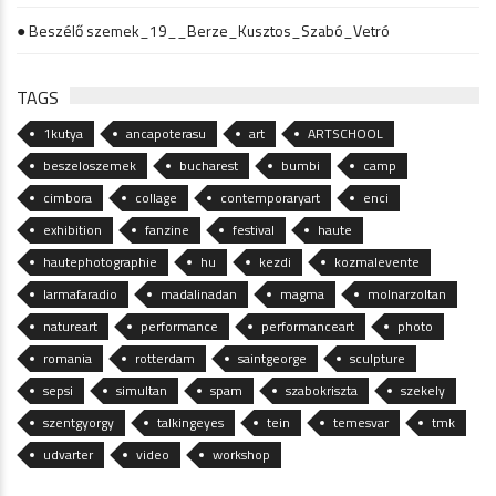
● Beszélő szemek_19__Berze_Kusztos_Szabó_Vetró
TAGS
1kutya
ancapoterasu
art
ARTSCHOOL
beszeloszemek
bucharest
bumbi
camp
cimbora
collage
contemporaryart
enci
exhibition
fanzine
festival
haute
hautephotographie
hu
kezdi
kozmalevente
larmafaradio
madalinadan
magma
molnarzoltan
natureart
performance
performanceart
photo
romania
rotterdam
saintgeorge
sculpture
sepsi
simultan
spam
szabokriszta
szekely
szentgyorgy
talkingeyes
tein
temesvar
tmk
udvarter
video
workshop