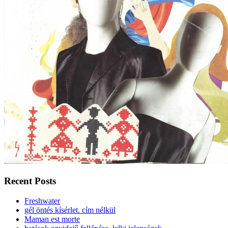
Recent Posts
Freshwater
gél öntés kísérlet. cím nélkül
Maman est morte