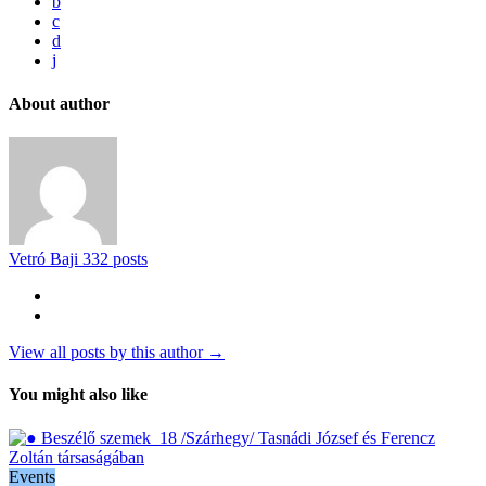
b
c
d
j
About author
Vetró Baji
332 posts
View all posts by this author →
You might also like
Events