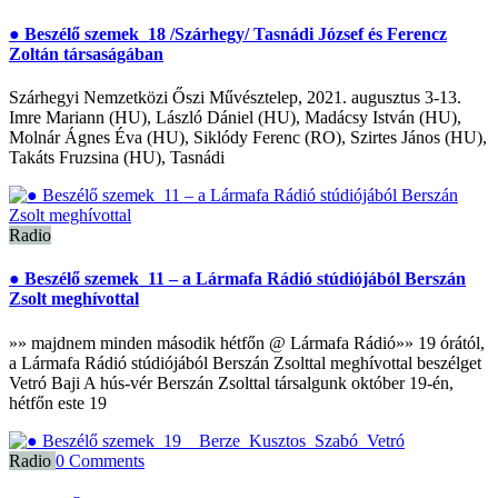
● Beszélő szemek_18 /Szárhegy/ Tasnádi József és Ferencz
Zoltán társaságában
Szárhegyi Nemzetközi Őszi Művésztelep, 2021. augusztus 3-13.
Imre Mariann (HU), László Dániel (HU), Madácsy István (HU),
Molnár Ágnes Éva (HU), Siklódy Ferenc (RO), Szirtes János (HU),
Takáts Fruzsina (HU), Tasnádi
Radio
● Beszélő szemek_11 – a Lármafa Rádió stúdiójából Berszán
Zsolt meghívottal
»» majdnem minden második hétfőn @ Lármafa Rádió»» 19 órától,
a Lármafa Rádió stúdiójából Berszán Zsolttal meghívottal beszélget
Vetró Baji A hús-vér Berszán Zsolttal társalgunk október 19-én,
hétfőn este 19
Radio
0 Comments