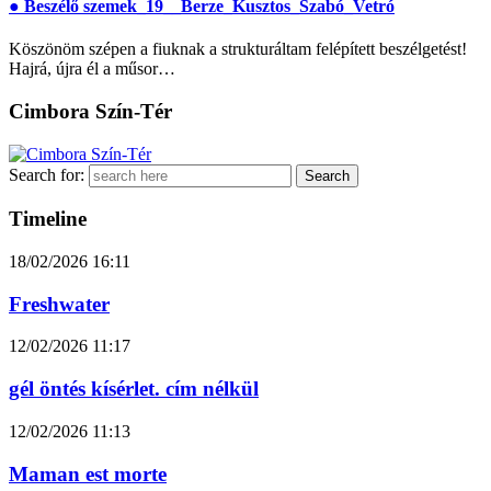
● Beszélő szemek_19__Berze_Kusztos_Szabó_Vetró
Köszönöm szépen a fiuknak a strukturáltam felépített beszélgetést!
Hajrá, újra él a műsor…
Cimbora Szín-Tér
Search for:
Timeline
18/02/2026
16:11
Freshwater
12/02/2026
11:17
gél öntés kísérlet. cím nélkül
12/02/2026
11:13
Maman est morte