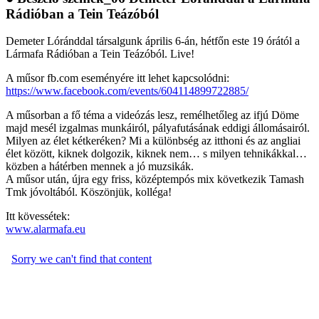
Rádióban a Tein Teázóból
Demeter Lóránddal társalgunk április 6-án, hétfőn este 19 órától a
Lármafa Rádióban a Tein Teázóból. Live!
A műsor fb.com eseményére itt lehet kapcsolódni:
https://www.facebook.com/events/604114899722885/
A műsorban a fő téma a videózás lesz, remélhetőleg az ifjú Döme
majd mesél izgalmas munkáiról, pályafutásának eddigi állomásairól.
Milyen az élet kétkeréken? Mi a különbség az itthoni és az angliai
élet között, kiknek dolgozik, kiknek nem… s milyen tehnikákkal…
közben a hátérben mennek a jó muzsikák.
A műsor után, újra egy friss, középtempós mix következik Tamash
Tmk jóvoltából. Köszönjük, kolléga!
Itt kövessétek:
www.alarmafa.eu