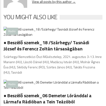
View all posts by this author →
YOU MIGHT ALSO LIKE
Radio
● Beszélő szemek_18 /Szárhegy/ Tasnádi
József és Ferencz Zoltán társaságában
Szárhegyi Nemzetközi Őszi Művésztelep, 2021. augusztus 3-13. Imre
Mariann (HU), László Dániel (HU), Madácsy István (HU), Molnár Ágnes
Éva (HU), Siklódy Ferenc (RO), Szirtes János (HU), Takáts Fruzsina
(HU), Tasnádi
Radio
● Beszélő szemek_06 Demeter Lóránddal a
Lármafa Rádióban a Tein Teázóból