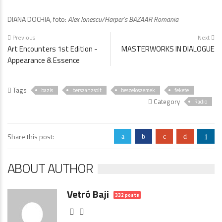
DIANA DOCHIA, foto:
Alex Ionescu/Harper’s BAZAAR Romania
Previous
Next
Art Encounters 1st Edition -
MASTERWORKS IN DIALOGUE
Appearance & Essence
Tags
bazis
berszanzsolt
beszeloszemek
fekete
Category
Radio
Share this post:
a
b
c
d
j
ABOUT AUTHOR
Vetró Baji
332 posts