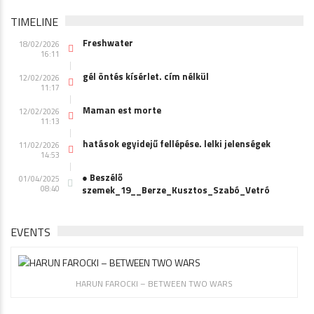
TIMELINE
Freshwater
18/02/2026
16:11
gél öntés kísérlet. cím nélkül
12/02/2026
11:17
Maman est morte
12/02/2026
11:13
hatások egyidejű fellépése. lelki jelenségek
11/02/2026
14:53
● Beszélő
01/04/2025
08:40
szemek_19__Berze_Kusztos_Szabó_Vetró
EVENTS
HARUN FAROCKI – BETWEEN TWO WARS