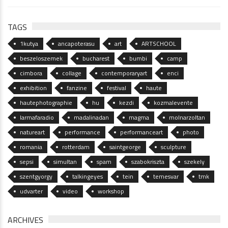
TAGS
1kutya
ancapoterasu
art
ARTSCHOOL
beszeloszemek
bucharest
bumbi
camp
cimbora
collage
contemporaryart
enci
exhibition
fanzine
festival
haute
hautephotographie
hu
kezdi
kozmalevente
larmafaradio
madalinadan
magma
molnarzoltan
natureart
performance
performanceart
photo
romania
rotterdam
saintgeorge
sculpture
sepsi
simultan
spam
szabokriszta
szekely
szentgyorgy
talkingeyes
tein
temesvar
tmk
udvarter
video
workshop
ARCHIVES