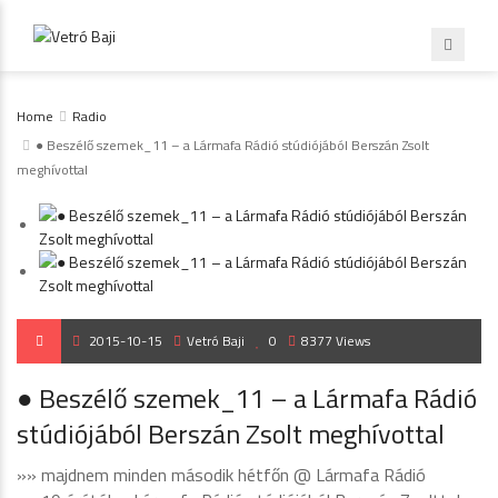
Home
Radio
● Beszélő szemek_11 – a Lármafa Rádió stúdiójából Berszán Zsolt
meghívottal
2015-10-15
Vetró Baji
0
8377 Views
● Beszélő szemek_11 – a Lármafa Rádió
stúdiójából Berszán Zsolt meghívottal
»» majdnem minden második hétfőn @ Lármafa Rádió