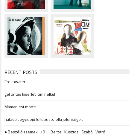
RECENT POSTS
Freshwater
gél öntés kísérlet. cím nélkül
Maman est morte
hatások egyidejű fellépése. lelki jelenségek
● Beszélő szemek_19__Berze_Kusztos_Szabó_Vetró