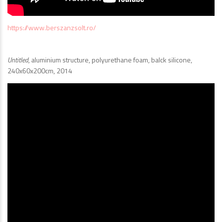
https://www.berszanzsolt.ro/
Untitled
, aluminium structure, polyurethane foam, balck silicone,
240x60x200cm, 2014