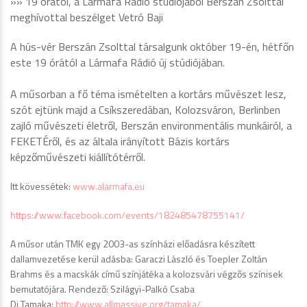
»» 19 órától, a Lármafa Rádió stúdiójából Berszán Zsolttal
meghívottal beszélget Vetró Baji
A hús-vér Berszán Zsolttal társalgunk október 19-én, hétfőn
este 19 órától a Lármafa Rádió új stúdiójában.
A műsorban a fő téma ismételten a kortárs művészet lesz,
szót ejtünk majd a Csíkszeredában, Kolozsváron, Berlinben
zajló művészeti életről, Berszán environmentális munkáiról, a
FEKETÉről, és az általa irányított Bázis kort
árs
képzőművészeti kiállítótér
ről.
Itt kövessétek:
www.alarmafa.eu
https://www.facebook.com/events/182485478755141/
A műsor után TMK egy 2003-as színházi előadásra készített
dallamvezetése kerül adásba: Garaczi László és Toepler Zoltán
Brahms és a macskák című színjátéka a kolozsvári végzős színisek
bemutatójára. Rendező: Szilágyi-Palkó Csaba
Dj Tamaka:
http://www.allmassive.org/
tamaka/