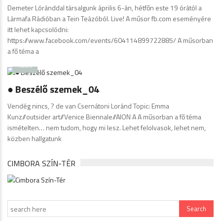
Demeter Lóránddal társalgunk április 6-án, hétfőn este 19 órától a
Lármafa Rádióban a Tein Teázóból. Live! A műsor fb.com eseményére
itt lehet kapcsolódni:
https://www.facebook.com/events/604114899722885/ A műsorban
a fő téma a
Radio
● Beszélő szemek_04
Vendég nincs, ? de van Csernátoni Loránd Topic: Emma
Kunz//outsider art//Venice Biennale//AION A A műsorban a fő téma
ismételten… nem tudom, hogy mi lesz. Lehet felolvasok, lehet nem,
közben hallgatunk
CIMBORA SZÍN-TÉR