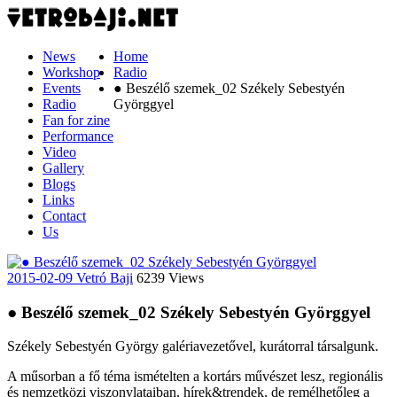
News
Home
Workshop
Radio
Events
● Beszélő szemek_02 Székely Sebestyén
Radio
Györggyel
Fan for zine
Performance
Video
Gallery
Blogs
Links
Contact
Us
2015-02-09
Vetró Baji
6239 Views
● Beszélő szemek_02 Székely Sebestyén Györggyel
Székely Sebestyén György galériavezetővel, kurátorral társalgunk.
A műsorban a fő téma ismételten a kortárs művészet lesz, regionális
és nemzetközi viszonylataiban, hírek&trendek, de remélhetőleg a