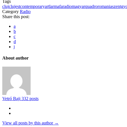
Tags
cluj
clujest
contemporaryart
larmafaradio
magyar
quadro
romania
szentgy
Category
Radio
Share this post:
a
b
c
d
j
About author
Vetró Baji
332 posts
View all posts by this author →