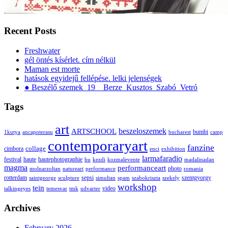
Recent Posts
Freshwater
gél öntés kísérlet. cím nélkül
Maman est morte
hatások egyidejű fellépése. lelki jelenségek
● Beszélő szemek_19__Berze_Kusztos_Szabó_Vetró
Tags
art
ARTSCHOOL
beszeloszemek
bumbi
1kutya
ancapoterasu
bucharest
camp
contemporaryart
fanzine
collage
cimbora
enci
exhibition
larmafaradio
festival
haute
hautephotographie
hu
kezdi
kozmalevente
madalinadan
magma
performanceart
photo
molnarzoltan
natureart
performance
romania
rotterdam
sepsi
szentgyorgy
saintgeorge
sculpture
simultan
spam
szabokriszta
szekely
workshop
tein
video
talkingeyes
temesvar
tmk
udvarter
Archives
February 2026