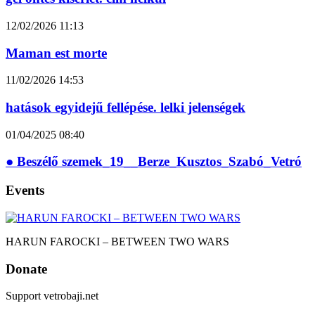
12/02/2026
11:13
Maman est morte
11/02/2026
14:53
hatások egyidejű fellépése. lelki jelenségek
01/04/2025
08:40
● Beszélő szemek_19__Berze_Kusztos_Szabó_Vetró
Events
HARUN FAROCKI – BETWEEN TWO WARS
Donate
Support vetrobaji.net