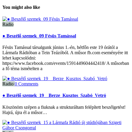
You might also like
Radio
● Beszélő szemek_09 Fésüs Tamással
Fésüs Tamással társalgunk június 1.-én, hétfőn este 19 órától a
Lármafa Rádióban a Tein Teázóból. A műsor fb.com eseményére itt
lehet kapcsolódni:
https://www.facebook.com/events/1591449604442418/ A műsorban
a fő téma ismételten a
Radio
0 Comments
● Beszélő szemek_19__Berze_Kusztos_Szabó_Vetró
Köszönöm szépen a fiuknak a strukturáltam felépített beszélgetést!
Hajrá, újra él a műsor…