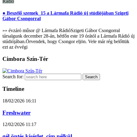
Radio
● Beszélő szemek_15 a Lármafa Rádió új stúdiójában Szigeti
Gábor Csongorral
»» évzáró műsor @ Lármafa RádióSzigeti Gábor Csongorral
társalgunk december 28-án, hétfőn este 19 órától a Lármafa Rádió új
stúdiójában.Örvendek, hogy Csongor eljön. Vele már rég belőttük
ezt az évvégi
Cimbora Szín-Tér
Search for:
Timeline
18/02/2026
16:11
Freshwater
12/02/2026
11:17
gél öntés kísérlet. cím nélkül