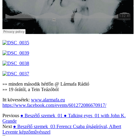
»» minden második hétfőn @ Lármafa Rádió
»» 19 órától, a Tein Teázóból
Itt kövessétek:
www.alarmafa.eu
https://www.facebook.com/events/601272086670917/
Previous
● Beszélő szemek_01 ● Talking eyes_01 with John K.
Grande
Next
● Beszélő szemek_03 Ferencz Csaba újságíróval, Albert
Levente képzőművésszel