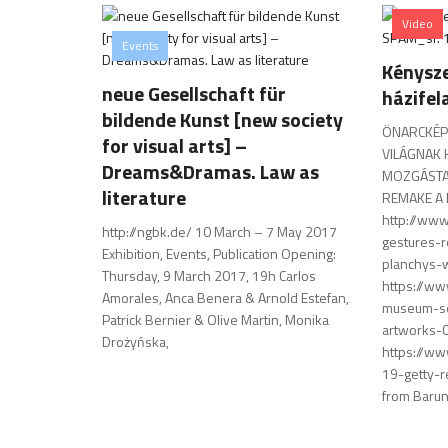
Video
Events
Kénysz
neue Gesellschaft für
házifel
bildende Kunst [new society
ÖNARCKÉP
for visual arts] –
VILÁGNAK 
Dreams&Dramas. Law as
MOZGÁSTA
literature
REMAKE A 
http://www
http://ngbk.de/ 10 March – 7 May 2017
gestures-r
Exhibition, Events, Publication Opening:
planchys-
Thursday, 9 March 2017, 19h Carlos
https://w
Amorales, Anca Benera & Arnold Estefan,
museum-sel
Patrick Bernier & Olive Martin, Monika
artworks-
Drożyńska,
https://ww
19-getty-
from Baru