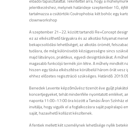
előadói tapasztalattal. Tekintettel arra, hogy a műhelymu
jelentkezéshez, melynek határideje szeptember 10., éjfél.
tartalmazza a csütörtöki Coulrophobia: két bohóc egy karto
clownworkshop
A szeptember 21–22. között tartandó Re+Concept design
ez az elkészíthető tárgyakra és az alkotási folyamat men
bekapcsolódási lehetőséget, az alkotás örömét, felszabad
tudásra, de még különösebb kézügyességre sincs szüksé
majd látványos, praktikus, egyedi designtáskákat. A műhel
magasabb funkciójú termék jön létre. A műhely mindkét na
hiszen egy táska elkészítése körülbelül három órát vesz
ehhez előzetes regisztráció szükséges. Határidő: 2019.09.
Benedek Levente képzőművész tizenöt éve gyűjt plakátokat
koncertjegyeket, tehát mindenféle nyomtatott emléket, amel
naponta 11:00–17:00 óra között a Tamási Áron Színház 
invitálja, hogy vigyék el a foglalkozásra saját papíralapú
saját, hazavihető kollázst készítenek.
A fentiek mellett két személynek lehetősége nyílik beteki