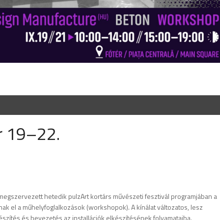
r 19–22.
gszervezett hetedik pulzArt kortárs művészeti fesztivál programjában a
nak el a műhelyfoglalkozások (workshopok). A kínálat változatos, lesz
szítés és bevezetés az installációk elkészítésének folyamataiba.