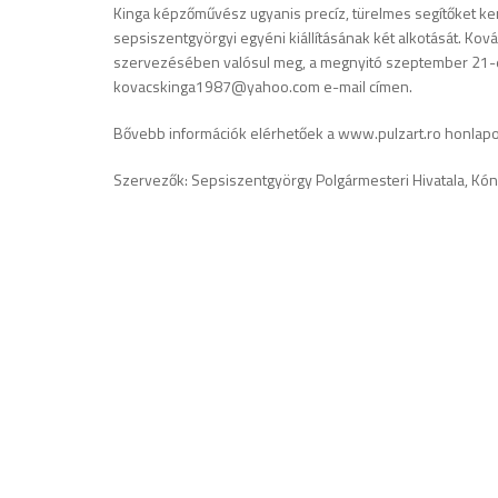
Kinga képzőművész ugyanis precíz, türelmes segítőket ke
sepsiszentgyörgyi egyéni kiállításának két alkotását. Kov
szervezésében valósul meg, a megnyitó szeptember 21-én
kovacskinga1987@yahoo.com e-mail címen.
Bővebb információk elérhetőek a www.pulzart.ro honlap
Szervezők: Sepsiszentgyörgy Polgármesteri Hivatala, K