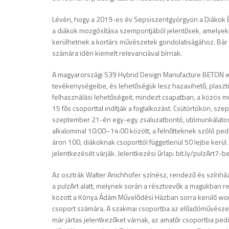
Lévén, hogy a 2019-es év Sepsiszentgyörgyön a Diákok Év
a diákok mozgósítása szempontjából jelentősek, amelyek 
kerülhetnek a kortárs művészetek gondolatiságához. Bár a 
számára idén kiemelt relevanciával bírnak.
A magyarországi S39 Hybrid Design Manufacture BETON w
tevékenységeibe, és lehetőségük lesz hazavihető, plaszti
felhasználási lehetőségeit, mindezt csapatban, a közös 
15 fős csoporttal indítják a foglalkozást. Csütörtökön, 
szeptember 21-én egy-egy zsaluzatbontó, utómunkálatos 
alkalommal 10:00–14:00 között, a felnőtteknek szóló pedig 
áron 100, diákoknak csoporttól függetlenül 50 lejbe kerül.
jelentkezését várják. Jelentkezési űrlap: bit.ly/pulzArt7
Az osztrák Walter Anichhofer színész, rendező és színház
a pulzArt alatt, melynek során a résztvevők a magukban 
között a Kónya Ádám Művelődési Házban sorra kerülő wo
csoport számára. A szakmai csoportba az előadóművészet
már jártas jelentkezőket várnak, az amatőr csoportba pedi