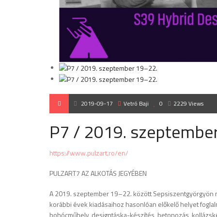
2019-09-17
Vetró Baji
0
2229 Views
P7 / 2019. szeptembe
https://www.pulzart.ro/en/
PULZART7 AZ ALKOTÁS JEGYÉBEN
A 2019. szeptember 19–22. között Sepsiszentgyörgyön me
korábbi évek kiadásaihoz hasonlóan előkelő helyet foglal
bohócműhely, designtáska-készítés, betonozás, kollázské