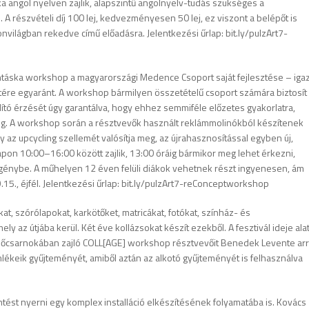
nka angol nyelven zajlik, alapszintű angolnyelv-tudás szükséges a
 A részvételi díj 100 lej, kedvezményesen 50 lej, ez viszont a belépőt is
nvilágban rekedve című előadásra. Jelentkezési űrlap: bit.ly/pulzArt7-
táska workshop a magyarországi Medence Csoport saját fejlesztése – iga
etére egyaránt. A workshop bármilyen összetételű csoport számára biztosít
ító érzését úgy garantálva, hogy ehhez semmiféle előzetes gyakorlatra,
g. A workshop során a résztvevők használt reklámmolinókból készítenek
y az upcycling szellemét valósítja meg, az újrahasznosítással egyben új,
pon 10:00–16:00 között zajlik, 13:00 óráig bármikor meg lehet érkezni,
 igénybe. A műhelyen 12 éven felüli diákok vehetnek részt ingyenesen, ám
15., éjfél. Jelentkezési űrlap: bit.ly/pulzArt7-reConceptworkshop
, szórólapokat, karkötőket, matricákat, fotókat, színház- és
y az útjába kerül. Két éve kollázsokat készít ezekből. A fesztivál ideje alat
előcsarnokában zajló COLL[AGE] workshop résztvevőit Benedek Levente ar
 emlékeik gyűjteményét, amiből aztán az alkotó gyűjteményét is felhasználva
ntést nyerni egy komplex installáció elkészítésének folyamatába is. Kovács