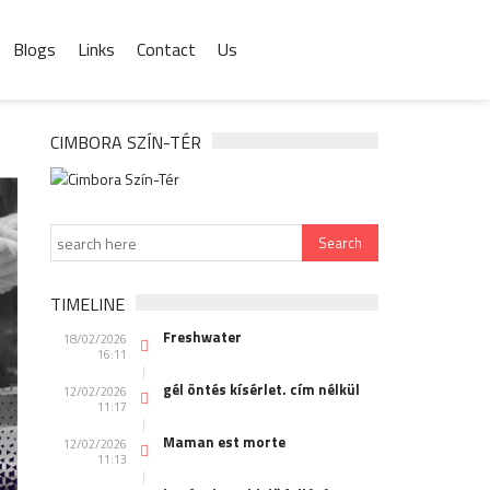
Blogs
Links
Contact
Us
CIMBORA SZÍN-TÉR
TIMELINE
Freshwater
18/02/2026
16:11
gél öntés kísérlet. cím nélkül
12/02/2026
11:17
Maman est morte
12/02/2026
11:13