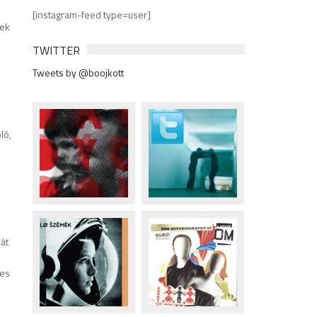
[instagram-feed type=user]
yek
TWITTER
Tweets by @boojkott
ló,
át
yes