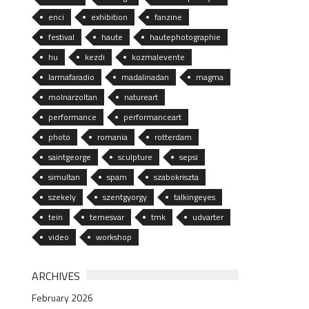
enci
exhibition
fanzine
festival
haute
hautephotographie
hu
kezdi
kozmalevente
larmafaradio
madalinadan
magma
molnarzoltan
natureart
performance
performanceart
photo
romania
rotterdam
saintgeorge
sculpture
sepsi
simultan
spam
szabokriszta
szekely
szentgyorgy
talkingeyes
tein
temesvar
tmk
udvarter
video
workshop
ARCHIVES
February 2026