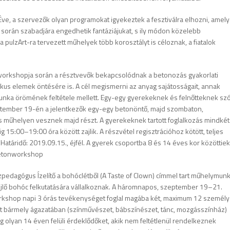
e, a szervezők olyan programokat igyekeztek a fesztiválra elhozni, amel
során szabadjára engedhetik fantáziájukat, s ily módon közelebb
pulzArt-ra tervezett műhelyek több korosztályt is céloznak, a fiatalok
orkshopja során a résztvevők bekapcsolódnak a betonozás gyakorlati
kus elemek öntésére is. A cél megismerni az anyag sajátosságait, annak
munka örömének feltétele mellett. Egy-egy gyerekeknek és felnőtteknek szó
szeptember 19-én a jelentkezők egy-egy betonöntő, majd szombaton,
műhelyen vesznek majd részt. A gyerekeknek tartott foglalkozás mindkét
15:00–19:00 óra között zajlik. A részvétel regisztrációhoz kötött, teljes
 Határidő: 2019.09.15., éjfél. A gyerek csoportba 8 és 14 éves kor közöttiek
-betonworkshop
pedagógus Ízelítő a bohóclétből (A Taste of Clown) címmel tart műhelymunk
rejlő bohóc felkutatására vállalkoznak. A háromnapos, szeptember 19–21.
rkshop napi 3 órás tevékenységet foglal magába két, maximum 12 személ
 bármely ágazatában (színművészet, bábszínészet, tánc, mozgásszínház)
g olyan 14 éven felüli érdeklődőket, akik nem feltétlenül rendelkeznek