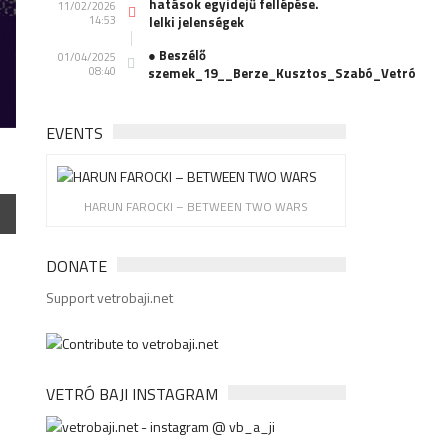
hatások egyidejű fellépése.
11/02/2026
14:53
lelki jelenségek
● Beszélő
01/04/2025
08:40
szemek_19__Berze_Kusztos_Szabó_Vetró
EVENTS
HARUN FAROCKI – BETWEEN TWO WARS
DONATE
Support vetrobaji.net
VETRÓ BAJI INSTAGRAM