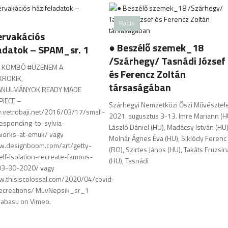
Radio
ervakációs
● Beszélő szemek_18
adatok – SPAM_sr. 1
/Szárhegy/ Tasnádi József
 KOMBÓ #ÜZENEM A
és Ferencz Zoltán
KROKIK,
társaságában
NULMÁNYOK READY MADE
PIECE –
Szárhegyi Nemzetközi Őszi Művésztel
.vetrobaji.net/2016/03/17/small-
2021. augusztus 3-13. Imre Mariann (H
esponding-to-sylvia-
László Dániel (HU), Madácsy István (HU)
works-at-emuk/ vagy
Molnár Ágnes Éva (HU), Siklódy Ferenc
ww.designboom.com/art/getty-
(RO), Szirtes János (HU), Takáts Fruzsin
f-isolation-recreate-famous-
(HU), Tasnádi
03-30-2020/ vagy
w.thisiscolossal.com/2020/04/covid-
recreations/ MuvNepsik_sr_1
nabasu on Vimeo.