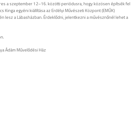
res a szeptember 12–16. közötti periódusra, hogy közösen építsék fel
ács Kinga egyéni kiállítása az Erdélyi Művészeti Központ (EMŰK)
 lesz a Lábasházban. Érdeklődni, jelentkezni a művésznőnél lehet a
on.
ónya Ádám Művelődési Ház