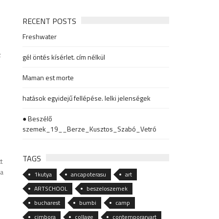
RECENT POSTS
Freshwater
z
gél öntés kísérlet. cím nélkül
Maman est morte
hatások egyidejű fellépése. lelki jelenségek
● Beszélő
szemek_19__Berze_Kusztos_Szabó_Vetró
TAGS
t
ra
1kutya
ancapoterasu
art
ARTSCHOOL
beszeloszemek
bucharest
bumbi
camp
cimbora
collage
contemporaryart