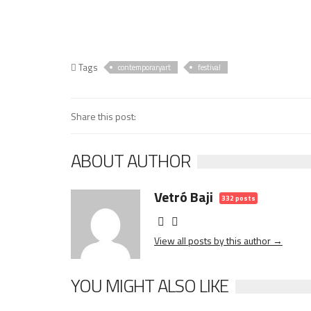
Tags
contemporaryart
festival
Share this post:
ABOUT AUTHOR
Vetró Baji
332 posts
View all posts by this author →
YOU MIGHT ALSO LIKE