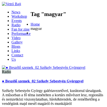
News
Tag "magyar"
Workshop
Events
Home
Radio
magyar
Fan for zine
Performance
Video
Gallery
Blogs
Links
Contact
Us
Radio
● Beszélő szemek_02 Székely Sebestyén Györggyel
Székely Sebestyén György galériavezetővel, kurátorral társalgunk.
A műsorban a fő téma ismételten a kortárs művészet lesz, regionális
és nemzetközi viszonylataiban, hírek&trendek, de remélhetőleg a
vendégünk majd mesél magáról és munkájáról