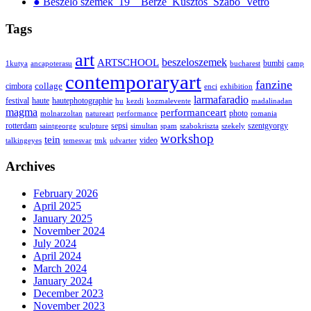
● Beszélő szemek_19__Berze_Kusztos_Szabó_Vetró
Tags
art
ARTSCHOOL
beszeloszemek
bumbi
1kutya
ancapoterasu
bucharest
camp
contemporaryart
fanzine
collage
cimbora
enci
exhibition
larmafaradio
festival
haute
hautephotographie
hu
kezdi
kozmalevente
madalinadan
magma
performanceart
photo
molnarzoltan
natureart
performance
romania
rotterdam
sepsi
szentgyorgy
saintgeorge
sculpture
simultan
spam
szabokriszta
szekely
workshop
tein
video
talkingeyes
temesvar
tmk
udvarter
Archives
February 2026
April 2025
January 2025
November 2024
July 2024
April 2024
March 2024
January 2024
December 2023
November 2023