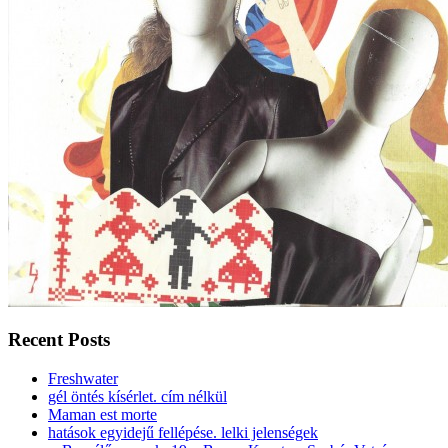
Recent Posts
Freshwater
gél öntés kísérlet. cím nélkül
Maman est morte
hatások egyidejű fellépése. lelki jelenségek