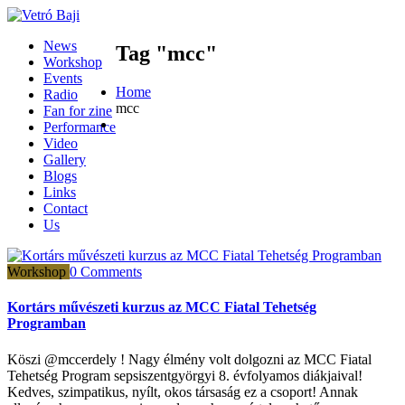
News
Tag "mcc"
Workshop
Events
Home
Radio
mcc
Fan for zine
Performance
Video
Gallery
Blogs
Links
Contact
Us
Workshop
0 Comments
Kortárs művészeti kurzus az MCC Fiatal Tehetség
Programban
Köszi @mccerdely ! Nagy élmény volt dolgozni az MCC Fiatal
Tehetség Program sepsiszentgyörgyi 8. évfolyamos diákjaival!
Kedves, szimpatikus, nyílt, okos társaság ez a csoport! Annak