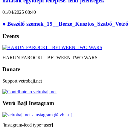
hatások egyidejű fellépése. lelki jelenségek
01/04/2025
08:40
● Beszélő szemek_19__Berze_Kusztos_Szabó_Vetró
Events
HARUN FAROCKI – BETWEEN TWO WARS
Donate
Support vetrobaji.net
Vetró Baji Instagram
[instagram-feed type=user]