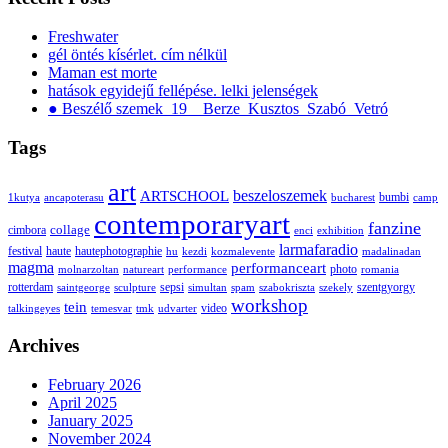
Freshwater
gél öntés kísérlet. cím nélkül
Maman est morte
hatások egyidejű fellépése. lelki jelenségek
● Beszélő szemek_19__Berze_Kusztos_Szabó_Vetró
Tags
art
ARTSCHOOL
beszeloszemek
bumbi
1kutya
ancapoterasu
bucharest
camp
contemporaryart
fanzine
collage
cimbora
enci
exhibition
larmafaradio
festival
haute
hautephotographie
hu
kezdi
kozmalevente
madalinadan
magma
performanceart
photo
molnarzoltan
natureart
performance
romania
rotterdam
sepsi
szentgyorgy
saintgeorge
sculpture
simultan
spam
szabokriszta
szekely
workshop
tein
video
talkingeyes
temesvar
tmk
udvarter
Archives
February 2026
April 2025
January 2025
November 2024