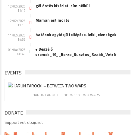
gél öntés kísérlet. cím nélkül
12/02/2026
11:17
Maman est morte
12/02/2026
11:13
hatások egyidejű fellépése. lelki jelenségek
11/02/2026
14:53
● Beszélő
01/04/2025
08:40
szemek_19__Berze_Kusztos_Szabó_Vetró
EVENTS
HARUN FAROCKI – BETWEEN TWO WARS
DONATE
Support vetrobaji.net