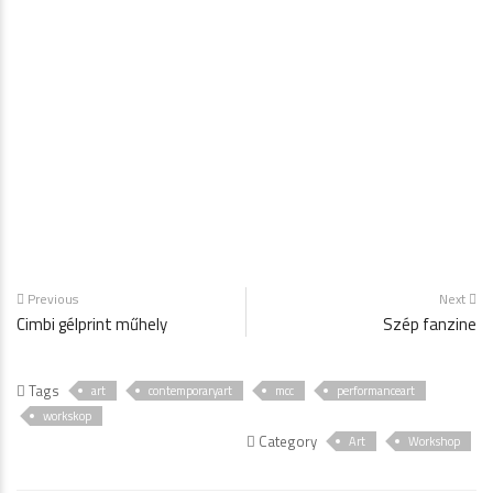
Previous
Next
Cimbi gélprint műhely
Szép fanzine
Tags
art
contemporaryart
mcc
performanceart
workskop
Category
Art
Workshop