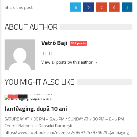
Share this post:
a
b
c
d
j
ABOUT AUTHOR
Vetró Baji
332 posts
View all posts by this author →
YOU MIGHT ALSO LIKE
Art
0 Comments
(anti)aging. după 10 ani
SATURDAY AT 7:30 PM – 8:45 PM / SUNDAY AT 7:30 PM – 8:45 PM
Centrul Naţional al Dansului Bucureşti
https://www.facebook.com/events/248497243935625 „(anti)aging”