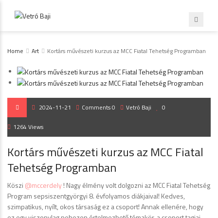
Home
Art
Kortárs művészeti kurzus az MCC Fiatal Tehetség Programban
2024-11-21
Comments 0
Vetró Baji
0
1264 Views
Kortárs művészeti kurzus az MCC Fiatal
Tehetség Programban
Köszi
@mccerdely
! Nagy élmény volt dolgozni az MCC Fiatal Tehetség
Program sepsiszentgyörgyi 8. évfolyamos diákjaival! Kedves,
szimpatikus, nyílt, okos társaság ez a csoport! Annak ellenére, hogy
ez egy viszonylag nehezen értelmezhető témakör, a csoport tagjai