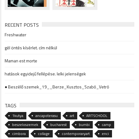
RECENT POSTS
Freshwater
gél öntés kísérlet. cím nélkül
Maman est morte
hatások egyidejű fellépése. lelki jelenségek
● Beszélő szemek_19__Berze_Kusztos_Szabó_Vetró
TAGS
1kutya
ancapoterasu
art
ARTSCHOOL
beszeloszemek
bucharest
bumbi
camp
cimbora
collage
contemporaryart
enci