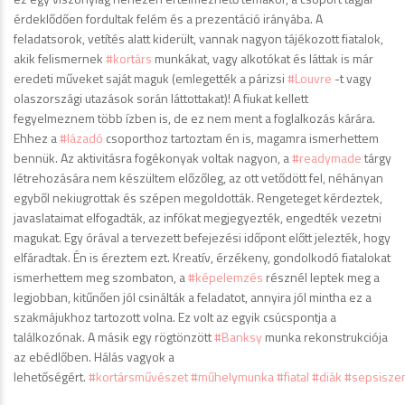
érdeklődően fordultak felém és a prezentáció irányába. A
feladatsorok, vetítés alatt kiderült, vannak nagyon tájékozott fiatalok,
akik felismernek
#kortárs
munkákat, vagy alkotókat és láttak is már
eredeti műveket saját maguk (emlegették a párizsi
#Louvre
-t vagy
olaszországi utazások során láttottakat)! A fiukat kellett
fegyelmeznem több ízben is, de ez nem ment a foglalkozás kárára.
Ehhez a
#lázadó
csoporthoz tartoztam én is, magamra ismerhettem
bennük. Az aktivitásra fogékonyak voltak nagyon, a
#readymade
tárgy
létrehozására nem készültem előzőleg, az ott vetődött fel, néhányan
egyből nekiugrottak és szépen megoldották. Rengeteget kérdeztek,
javaslataimat elfogadták, az infókat megjegyezték, engedték vezetni
magukat. Egy órával a tervezett befejezési időpont előtt jelezték, hogy
elfáradtak. Én is éreztem ezt. Kreatív, érzékeny, gondolkodó fiatalokat
ismerhettem meg szombaton, a
#képelemzés
résznél leptek meg a
legjobban, kitűnően jól csinálták a feladatot, annyira jól mintha ez a
szakmájukhoz tartozott volna. Ez volt az egyik csúcspontja a
találkozónak. A másik egy rögtönzött
#Banksy
munka rekonstrukciója
az ebédlőben. Hálás vagyok a
lehetőségért.
#kortársművészet
#műhelymunka
#fiatal
#diák
#sepsisze