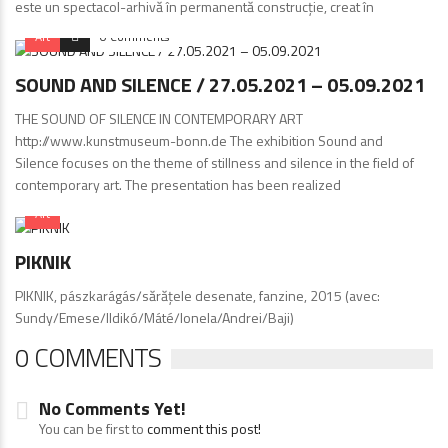
este un spectacol-arhivă în permanentă construcție, creat în
Art
0 Comments
SOUND AND SILENCE / 27.05.2021 – 05.09.2021
THE SOUND OF SILENCE IN CONTEMPORARY ART
http://www.kunstmuseum-bonn.de The exhibition Sound and
Silence focuses on the theme of stillness and silence in the field of
contemporary art. The presentation has been realized
Art
PIKNIK
PIKNIK, pászkarágás/sărăţele desenate, fanzine, 2015 (avec:
Sundy/Emese/Ildikó/Máté/Ionela/Andrei/Baji)
0 COMMENTS
No Comments Yet!
You can be first to
comment this post!