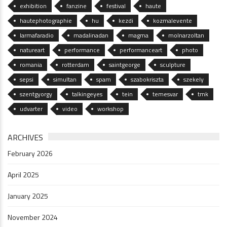
exhibition
fanzine
festival
haute
hautephotographie
hu
kezdi
kozmalevente
larmafaradio
madalinadan
magma
molnarzoltan
natureart
performance
performanceart
photo
romania
rotterdam
saintgeorge
sculpture
sepsi
simultan
spam
szabokriszta
szekely
szentgyorgy
talkingeyes
tein
temesvar
tmk
udvarter
video
workshop
ARCHIVES
February 2026
April 2025
January 2025
November 2024