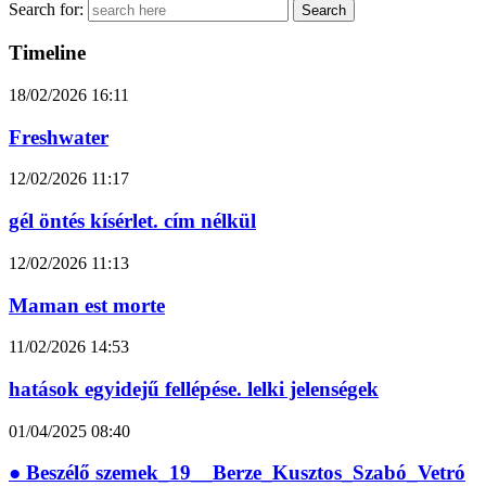
Search for:
Timeline
18/02/2026
16:11
Freshwater
12/02/2026
11:17
gél öntés kísérlet. cím nélkül
12/02/2026
11:13
Maman est morte
11/02/2026
14:53
hatások egyidejű fellépése. lelki jelenségek
01/04/2025
08:40
● Beszélő szemek_19__Berze_Kusztos_Szabó_Vetró