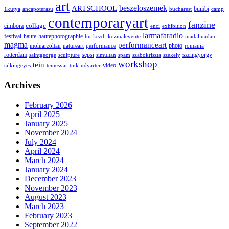
art
ARTSCHOOL
beszeloszemek
bumbi
1kutya
ancapoterasu
bucharest
camp
contemporaryart
fanzine
collage
cimbora
enci
exhibition
larmafaradio
festival
haute
hautephotographie
hu
kezdi
kozmalevente
madalinadan
magma
performanceart
photo
molnarzoltan
natureart
performance
romania
rotterdam
sepsi
szentgyorgy
saintgeorge
sculpture
simultan
spam
szabokriszta
szekely
workshop
tein
video
talkingeyes
temesvar
tmk
udvarter
Archives
February 2026
April 2025
January 2025
November 2024
July 2024
April 2024
March 2024
January 2024
December 2023
November 2023
August 2023
March 2023
February 2023
September 2022