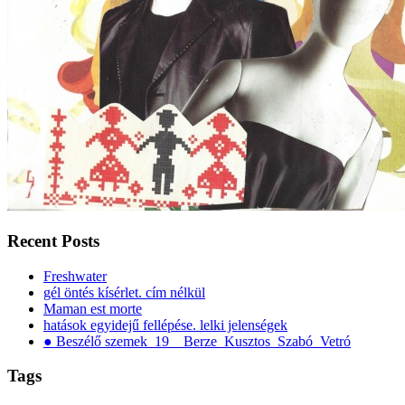
Recent Posts
Freshwater
gél öntés kísérlet. cím nélkül
Maman est morte
hatások egyidejű fellépése. lelki jelenségek
● Beszélő szemek_19__Berze_Kusztos_Szabó_Vetró
Tags