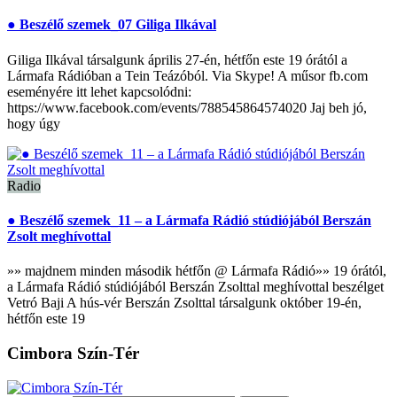
● Beszélő szemek_07 Giliga Ilkával
Giliga Ilkával társalgunk április 27-én, hétfőn este 19 órától a
Lármafa Rádióban a Tein Teázóból. Via Skype! A műsor fb.com
eseményére itt lehet kapcsolódni:
https://www.facebook.com/events/788545864574020 Jaj beh jó,
hogy úgy
Radio
● Beszélő szemek_11 – a Lármafa Rádió stúdiójából Berszán
Zsolt meghívottal
»» majdnem minden második hétfőn @ Lármafa Rádió»» 19 órától,
a Lármafa Rádió stúdiójából Berszán Zsolttal meghívottal beszélget
Vetró Baji A hús-vér Berszán Zsolttal társalgunk október 19-én,
hétfőn este 19
Cimbora Szín-Tér