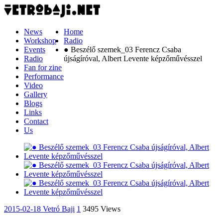
News
Home
Workshop
Radio
Events
● Beszélő szemek_03 Ferencz Csaba
Radio
újságíróval, Albert Levente képzőművésszel
Fan for zine
Performance
Video
Gallery
Blogs
Links
Contact
Us
2015-02-18
Vetró Baji
1
3495 Views