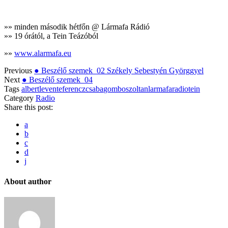
»» minden második hétfőn @ Lármafa Rádió
»» 19 órától, a Tein Teázóból
»»
www.alarmafa.eu
Previous
● Beszélő szemek_02 Székely Sebestyén Györggyel
Next
● Beszélő szemek_04
Tags
albertlevente
ferenczcsaba
gomboszoltan
larmafaradio
tein
Category
Radio
Share this post:
a
b
c
d
j
About author