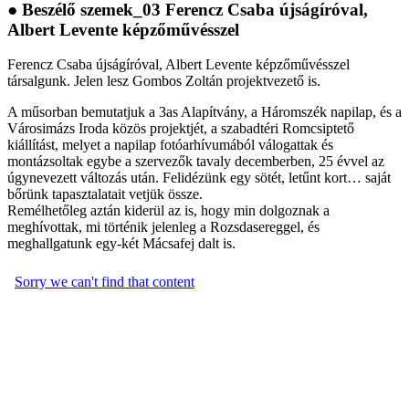
● Beszélő szemek_03 Ferencz Csaba újságíróval,
Albert Levente képzőművésszel
Ferencz Csaba újságíróval, Albert Levente képzőművésszel
társalgunk. Jelen lesz Gombos Zoltán projektvezető is.
A műsorban bemutatjuk a 3as Alapítvány, a Háromszék napilap, és a
Városimázs Iroda közös projektjét, a szabadtéri Romcsiptető
kiállítást, melyet a napilap fotóarhívumából válogattak és
montázsoltak egybe a szervezők tavaly decemberben, 25 évvel az
úgynevezett változás után. Felidézünk egy sötét, letűnt kort… saját
bőrünk tapasztalatait vetjük össze.
Remélhetőleg aztán kiderül az is, hogy min dolgoznak a
meghívottak, mi történik jelenleg a Rozsdasereggel, és
meghallgatunk egy-két Mácsafej dalt is.