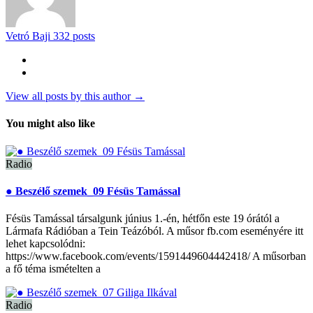
Vetró Baji
332 posts
View all posts by this author →
You might also like
Radio
● Beszélő szemek_09 Fésüs Tamással
Fésüs Tamással társalgunk június 1.-én, hétfőn este 19 órától a
Lármafa Rádióban a Tein Teázóból. A műsor fb.com eseményére itt
lehet kapcsolódni:
https://www.facebook.com/events/1591449604442418/ A műsorban
a fő téma ismételten a
Radio