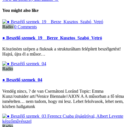
You might also like
Radio
0 Comments
● Beszélő szemek_19__Berze_Kusztos_Szabó_Vetró
Köszönöm szépen a fiuknak a strukturáltam felépített beszélgetést!
Hajrá, újra él a műsor…
Radio
● Beszélő szemek_04
Vendég nincs, ? de van Csernátoni Loránd Topic: Emma
Kunz//outsider art//Venice Biennale//AION A A műsorban a fő téma
ismételten… nem tudom, hogy mi lesz. Lehet felolvasok, lehet nem,
közben hallgatunk
Radio