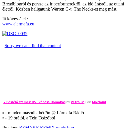
Breadblogról és persze az ír performerekről, az időjárásról, az ottani
életről. Közben hallgatunk Warren G-t, The Necks-et meg mást.
Itt kövessétek:
www.alarmafa.eu
● Beszélő szemek_05__Váncsa Domokos
by
Vetro Baji
on
Mixcloud
»» minden második hétfőn @ Lármafa Rádió
»» 19 órától, a Tein Teázóból
Previous
REMAKE REMIX workshop