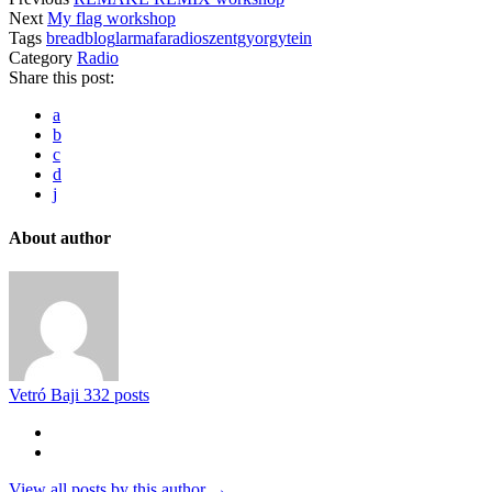
Next
My flag workshop
Tags
breadblog
larmafaradio
szentgyorgy
tein
Category
Radio
Share this post:
a
b
c
d
j
About author
Vetró Baji
332 posts
View all posts by this author →