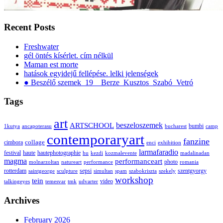
Recent Posts
Freshwater
gél öntés kísérlet. cím nélkül
Maman est morte
hatások egyidejű fellépése. lelki jelenségek
● Beszélő szemek_19__Berze_Kusztos_Szabó_Vetró
Tags
art
ARTSCHOOL
beszeloszemek
bumbi
1kutya
ancapoterasu
bucharest
camp
contemporaryart
fanzine
collage
cimbora
enci
exhibition
larmafaradio
festival
haute
hautephotographie
hu
kezdi
kozmalevente
madalinadan
magma
performanceart
photo
molnarzoltan
natureart
performance
romania
rotterdam
sepsi
szentgyorgy
saintgeorge
sculpture
simultan
spam
szabokriszta
szekely
workshop
tein
video
talkingeyes
temesvar
tmk
udvarter
Archives
February 2026