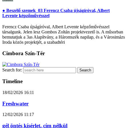
● Beszélő szemek_03 Ferencz Csaba újságíróval, Albert
Levente képzőművésszel
Ferencz Csaba újságíróval, Albert Levente képzőművésszel
társalgunk. Jelen lesz Gombos Zoltán projektvezető is. A műsorban
bemutatjuk a 3as Alapítvány, a Háromszék napilap, és a Városimázs
Iroda közös projektjét, a szabadtéri
Cimbora Szín-Tér
Search for:
Timeline
18/02/2026
16:11
Freshwater
12/02/2026
11:17
gél öntés kísérlet. cím nélkül