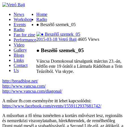
News
Home
Workshop
Radio
Events
● Beszélő szemek_05
Radio
Fan for zine
2015-03-18
Vetró Baji
4605 Views
Performance
Video
● Beszélő szemek_05
Gallery
Blogs
Links
Váncsa Domokossal társalgunk március 23.-án,
Contact
hétfőn este 19 órától a Lármafa Rádióban a Tein
Us
Teázóból. Via skype.
http://breadblog.net/
http://www.vancsa.com/
http://www.vancsa.com/diagonal/
A műsor fb.com eseményére itt lehet kapcsolódni:
https://www.facebook.com/events/1559112937681742/
A műsorban a fő téma ismételten a kortárs művészet lesz, regionális
és nemzetközi viszonylataiban, hírek&trendek, de remélhetőleg
Domi majd mesél a szabadúszásról, a Second Life-ról, az átlókról, a