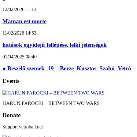
12/02/2026
11:13
Maman est morte
11/02/2026
14:53
hatások egyidejű fellépése. lelki jelenségek
01/04/2025
08:40
● Beszélő szemek_19__Berze_Kusztos_Szabó_Vetró
Events
HARUN FAROCKI – BETWEEN TWO WARS
Donate
Support vetrobaji.net