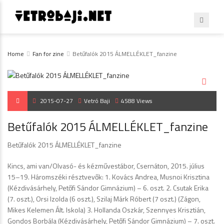
Home
Fan for zine
Betűfalók 2015 ÁLMELLÉKLET_fanzine
2015-07-27
Vetró Baji
4588 Views
Betűfalók 2015 ÁLMELLÉKLET_fanzine
Betűfalók 2015 ÁLMELLÉKLET_fanzine
Kincs, ami van/Olvasó- és kézművestábor, Csernáton, 2015. július
15–19. Háromszéki résztvevők: 1. Kovács Andrea, Musnoi Krisztina
(Kézdivásárhely, Petőfi Sándor Gimnázium) – 6. oszt. 2. Csutak Erika
(7. oszt.), Orsi Izolda (6 oszt.), Szilaj Márk Róbert (7 oszt.) (Zágon,
Mikes Kelemen Ált. Iskola) 3. Hollanda Oszkár, Szennyes Krisztián,
Gondos Borbála (Kézdivásárhely, Petőfi Sándor Gimnázium) – 7. oszt.