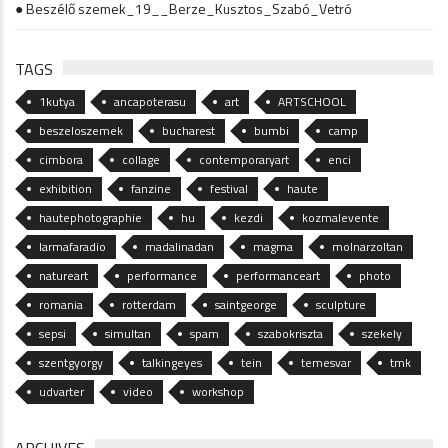
● Beszélő szemek_19__Berze_Kusztos_Szabó_Vetró
TAGS
1kutya
ancapoterasu
art
ARTSCHOOL
beszeloszemek
bucharest
bumbi
camp
cimbora
collage
contemporaryart
enci
exhibition
fanzine
festival
haute
hautephotographie
hu
kezdi
kozmalevente
larmafaradio
madalinadan
magma
molnarzoltan
natureart
performance
performanceart
photo
romania
rotterdam
saintgeorge
sculpture
sepsi
simultan
spam
szabokriszta
szekely
szentgyorgy
talkingeyes
tein
temesvar
tmk
udvarter
video
workshop