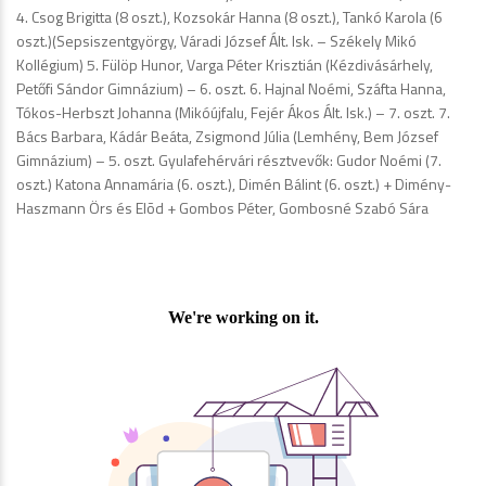
4. Csog Brigitta (8 oszt.), Kozsokár Hanna (8 oszt.), Tankó Karola (6
oszt.)(Sepsiszentgyörgy, Váradi József Ált. Isk. – Székely Mikó
Kollégium) 5. Fülöp Hunor, Varga Péter Krisztián (Kézdivásárhely,
Petőfi Sándor Gimnázium) – 6. oszt. 6. Hajnal Noémi, Száfta Hanna,
Tókos-Herbszt Johanna (Mikóújfalu, Fejér Ákos Ált. Isk.) – 7. oszt. 7.
Bács Barbara, Kádár Beáta, Zsigmond Júlia (Lemhény, Bem József
Gimnázium) – 5. oszt. Gyulafehérvári résztvevők: Gudor Noémi (7.
oszt.) Katona Annamária (6. oszt.), Dimén Bálint (6. oszt.) + Dimény-
Haszmann Örs és Elõd + Gombos Péter, Gombosné Szabó Sára