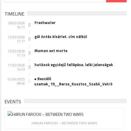
TIMELINE
Freshwater
18/02/2026
16:11
gél öntés kísérlet. cím nélkül
12/02/2026
11:17
Maman est morte
12/02/2026
11:13
hatások egyidejű fellépése. lelki jelenségek
11/02/2026
14:53
● Beszélő
01/04/2025
08:40
szemek_19__Berze_Kusztos_Szabó_Vetró
EVENTS
HARUN FAROCKI – BETWEEN TWO WARS