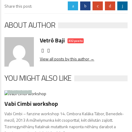
Share this post:
a
b
c
d
j
ABOUT AUTHOR
Vetró Baji
332 posts
View all posts by this author →
YOU MIGHT ALSO LIKE
Fan for zine
Vabi Cimbi workshop
Vabi Cimbi – fanzine workshop 14. Cimbora Kaláka Tábor, Benedek-
mező, 2013 A műhelymunka két csoporttal, két délután zajlott.
Tizenegynéhány fiatalnak mutattunk naponta néhány darabot a