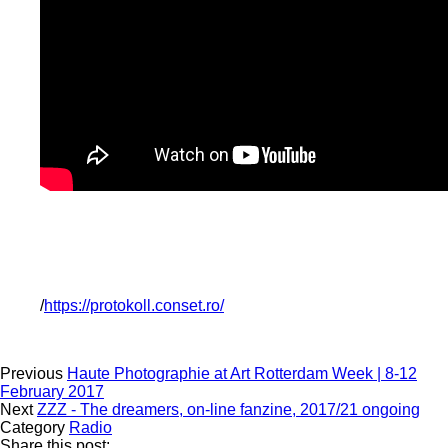
/
https://protokoll.conset.ro/
Previous
Haute Photographie at Art Rotterdam Week | 8-12
February 2017
Next
ZZZ - The dreamers, on-line fanzine, 2017/21 ongoing
Category
Radio
Share this post: