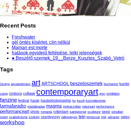
Recent Posts
Freshwater
gél öntés kísérlet. cím nélkül
Maman est morte
hatások egyidejű fellépése. lelki jelenségek
● Beszélő szemek_19__Berze_Kusztos_Szabó_Vetró
Tags
art
beszeloszemek
ARTSCHOOL
bumbi
1kutya
ancapoterasu
bucharest
contemporaryart
collage
cimbora
camp
enci
exhibition
fanzine
festival
haute
hautephotographie
hu
kezdi
kozmalevente
larmafaradio
magma
madalinadan
molnarzoltan
natureart
performance
performanceart
photo
rotterdam
sepsi
romania
saintgeorge
sculpture
simultan
tein
szentgyorgy
video
spam
szabokriszta
szekely
talkingeyes
temesvar
tmk
udvarter
workshop