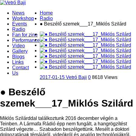
News
Home
Workshop
Radio
Events
● Beszélő szemek___17_Miklós Szilárd
Radio
Fan for zine
Performance
Video
Gallery
Blogs
Links
Contact
Us
2017-01-15
Vetró Baji
0
8618 Views
● Beszélő
szemek___17_Miklós Szilárd
Miklós Szilárddal találkoztunk 2016 december végén a
Teinben. A Lármafa Rádió épp nem fungált, a hangrögzítést
Szilárd végezte… Szabadon beszélgettünk. Mesélt a doktori
dolgozatának témájáról, videókról és analóg technológiákról,