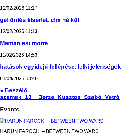
12/02/2026
11:17
gél öntés kísérlet. cím nélkül
12/02/2026
11:13
Maman est morte
11/02/2026
14:53
hatások egyidejű fellépése. lelki jelenségek
01/04/2025
08:40
● Beszélő
szemek_19__Berze_Kusztos_Szabó_Vetró
Events
HARUN FAROCKI – BETWEEN TWO WARS