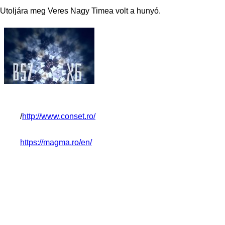
Utoljára meg Veres Nagy Timea volt a hunyó.
/
http://www.conset.ro/
https://magma.ro/en/