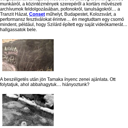
munkáiról, a közintézmények szerepéről a kortárs művészeti
archívumok feldolgozásában, pofonokról, tanulságokról… a
Tranzit Házat,
Conset
műhelyt, Budapestet, Kolozsvárt, a
performansz fesztiválokat érintve… én megtudtam egy csomó
mindent, például, hogy Szilárd épített egy saját videókamerát…
hallgassatok bele.
A beszélgetés után jön Tamaka ínyenc zenei ajánlata. Ott
folytatjuk, ahol abbahagytuk… hiányoztunk?