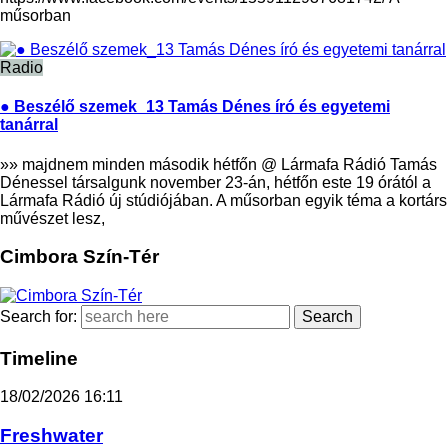
műsorban
Radio
● Beszélő szemek_13 Tamás Dénes író és egyetemi
tanárral
»» majdnem minden második hétfőn @ Lármafa Rádió Tamás
Dénessel társalgunk november 23-án, hétfőn este 19 órától a
Lármafa Rádió új stúdiójában. A műsorban egyik téma a kortárs
művészet lesz,
Cimbora Szín-Tér
Search for:
Timeline
18/02/2026
16:11
Freshwater