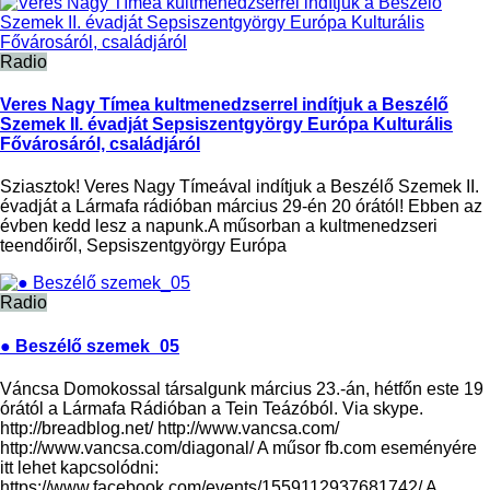
Radio
Veres Nagy Tímea kultmenedzserrel indítjuk a Beszélő
Szemek II. évadját Sepsiszentgyörgy Európa Kulturális
Fővárosáról, családjáról
Sziasztok! Veres Nagy Tímeával indítjuk a Beszélő Szemek II.
évadját a Lármafa rádióban március 29-én 20 órától! Ebben az
évben kedd lesz a napunk.A műsorban a kultmenedzseri
teendőiről, Sepsiszentgyörgy Európa
Radio
● Beszélő szemek_05
Váncsa Domokossal társalgunk március 23.-án, hétfőn este 19
órától a Lármafa Rádióban a Tein Teázóból. Via skype.
http://breadblog.net/ http://www.vancsa.com/
http://www.vancsa.com/diagonal/ A műsor fb.com eseményére
itt lehet kapcsolódni:
https://www.facebook.com/events/1559112937681742/ A