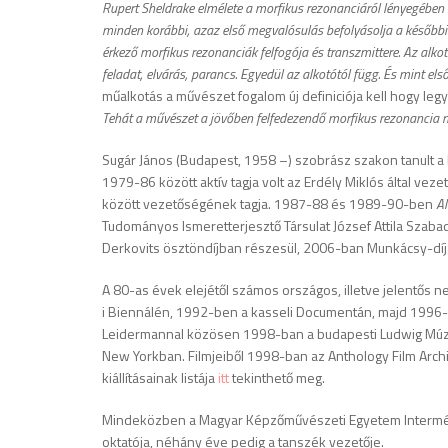
Rupert Sheldrake elmélete a morfikus rezonanciáról lényegében azt
minden korábbi, azaz első megvalósulás befolyásolja a későbbi 
érkező morfikus rezonanciák felfogója és transzmittere. Az alkot
feladat, elvárás, parancs. Egyedül az alkotótól függ. És mint e
műalkotás a művészet fogalom új definiciója kell hogy legy
Tehát a művészet a jövőben felfedezendő morfikus rezonancia m
Sugár János (Budapest, 1958 –) szobrász szakon tanult
1979-86 között aktív tagja volt az Erdély Miklós által vez
között vezetőségének tagja. 1987-88 és 1989-90-ben
Al
Tudományos Ismeretterjesztő Társulat József Attila Szab
Derkovits ösztöndíjban részesül, 2006-ban Munkácsy-díja
A 80-as évek elejétől számos országos, illetve jelentős 
i Biennálén, 1992-ben a kasseli Documentán, majd 1996-b
Leidermannal közösen 1998-ban a budapesti Ludwig Múz
New Yorkban. Filmjeiből 1998-ban az Anthology Film Archi
kiállításainak listája
itt
tekinthető meg.
Mindeközben a Magyar Képzőművészeti Egyetem Intermédi
oktatója, néhány éve pedig a tanszék vezetője.