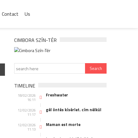
Contact
Us
CIMBORA SZÍN-TÉR
TIMELINE
Freshwater
18/02/2026
16:11
gél öntés kísérlet. cím nélkül
12/02/2026
11:17
Maman est morte
12/02/2026
11:13