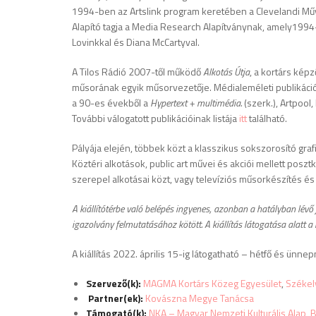
1994-ben az Artslink program keretében a Clevelandi Műv
Alapító tagja a Media Research Alapítványnak, amely199
Lovinkkal és Diana McCartyval.
A Tilos Rádió 2007-től működő
Alkotás Útja
, a kortárs kép
műsorának egyik műsorvezetője. Médialeméleti publikáció
a 90-es évekből a
Hypertext + multimédia.
(szerk.), Artpool
További válogatott publikációinak listája
itt
található.
Pályája elején, többek közt a klasszikus sokszorosító graf
Köztéri alkotások, public art művei és akciói mellett posztko
szerepel alkotásai közt, vagy televíziós műsorkészítés é
A kiállítótérbe való belépés ingyenes, azonban a hatályban lévő 
igazolvány felmutatásához kötött. A kiállítás látogatása alatt a
A kiállítás 2022. április 15-ig látogatható – hétfő és ünn
Szervező(k):
MAGMA Kortárs Közeg Egyesület
,
Székel
Partner(ek):
Kovászna Megye Tanácsa
Támogató(k):
NKA – Magyar Nemzeti Kulturális Alap
,
B