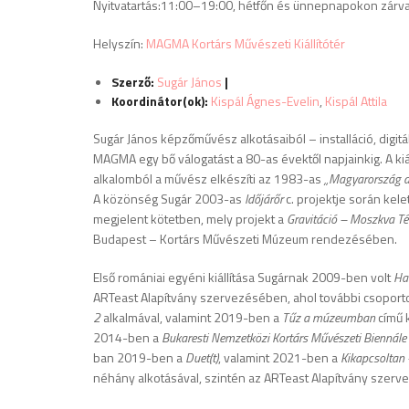
Nyitvatartás:11:00–19:00, hétfőn és ünnepnapokon zárv
Helyszín:
MAGMA Kortárs Művészeti Kiállítótér
Szerző:
Sugár János
|
Koordinátor(ok):
Kispál Ágnes-Evelin
,
Kispál Attila
Sugár János képzőművész alkotásaiból – installáció, digitáli
MAGMA egy bő válogatást a 80-as évektől napjainkig. A kiá
alkalomból a művész elkészíti az 1983-as
„Magyarország a 
A közönség Sugár 2003-as
Időjárőr
c. projektje során kele
megjelent kötetben, mely projekt a
Gravitáció – Moszkva Té
Budapest – Kortárs Művészeti Múzeum rendezésében.
Első romániai egyéni kiállítása Sugárnak 2009-ben volt
Ha
ARTeast Alapítvány szervezésében, ahol további csoporto
2
alkalmával, valamint 2019-ben a
Tűz a múzeumban
című 
2014-ben a
Bukaresti Nemzetközi Kortárs Művészeti Biennále
ban 2019-ben a
Duet(t)
, valamint 2021-ben a
Kikapcsoltan
néhány alkotásával, szintén az ARTeast Alapítvány szer