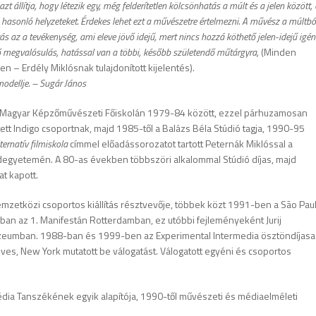
 állítja, hogy létezik egy, még felderítetlen kölcsönhatás a múlt és a jelen között, 
hasonló helyzeteket. Érdekes lehet ezt a művészetre értelmezni. A művész a múltbó
ás az a tevékenység, ami eleve jövő idejű, mert nincs hozzá köthető jelen-idejű igén
lső megvalósulás, hatással van a többi, később születendő műtárgyra,
(Minden
en – Erdély Miklósnak tulajdonított kijelentés)
.
odellje. –
Sugár János
 a Magyar Képzőművészeti Főiskolán 1979-84 között, ezzel párhuzamosan
etett Indigo csoportnak, majd 1985-től a Balázs Béla Stúdió tagja, 1990-95
ternatív filmiskola
címmel előadássorozatot tartott Peternák Miklóssal a
adegyetemén. A 80-as években többszöri alkalommal Stúdió díjas, majd
t kapott.
nemzetközi csoportos kiállítás résztvevője, többek közt 1991-ben a São Pau
an az 1. Manifestán Rotterdamban, ez utóbbi fejleményeként Jurij
eumban. 1988-ban és 1999-ben az Experimental Intermedia ösztöndíjasa
ves, New York mutatott be válogatást. Válogatott egyéni és csoportos
a Tanszékének egyik alapítója, 1990-től művészeti és médiaelméleti