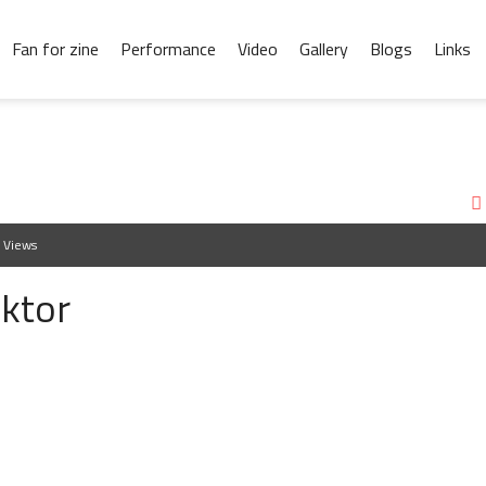
Fan for zine
Performance
Video
Gallery
Blogs
Links
 Views
ektor