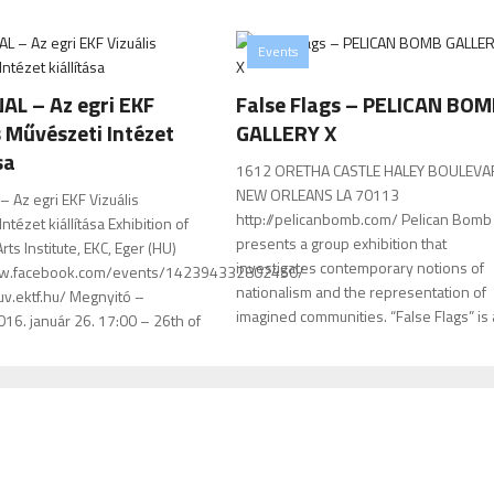
Events
L – Az egri EKF
False Flags – PELICAN BO
s Művészeti Intézet
GALLERY X
sa
1612 ORETHA CASTLE HALEY BOULEV
NEW ORLEANS LA 70113
 Az egri EKF Vizuális
http://pelicanbomb.com/ Pelican Bomb
ntézet kiállítása Exhibition of
presents a group exhibition that
Arts Institute, EKC, Eger (HU)
investigates contemporary notions of
ww.facebook.com/events/142394332802450/
nationalism and the representation of
uv.ektf.hu/ Megnyitó –
imagined communities. “False Flags” is 
16. január 26. 17:00 – 26th of