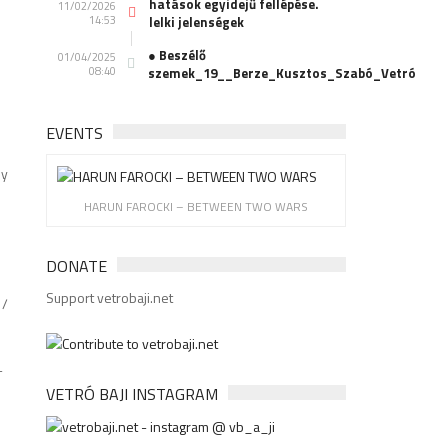
hatások egyidejű fellépése.
11/02/2026
14:53
lelki jelenségek
● Beszélő
01/04/2025
08:40
szemek_19__Berze_Kusztos_Szabó_Vetró
EVENTS
ly
HARUN FAROCKI – BETWEEN TWO WARS
DONATE
Support vetrobaji.net
 /
-
VETRÓ BAJI INSTAGRAM