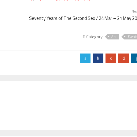
Ne
Seventy Years of The Second Sex / 24 Mar – 21 May 2
Category
Art
Event
a
b
c
d