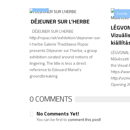
Events
Events
DÉJEUNER SUR L’HERBE
LÉGVONA
DÉJEUNER SUR L’HERBE
Vizuáli
http://ropac.net/exhibition/dejeuner-sur-
kiállítá
l-herbe Galerie Thaddaeus Ropac
presents Déjeuner sur l’herbe, a group
LÉGVONAL –
exhibition curated around notions of
Művészeti I
lingering. The title is less a direct
the Visual 
reference to Edouard Manet’s
https://w
groundbreaking
http://vizm
Opening 20
0 COMMENTS
No Comments Yet!
You can be first to
comment this post!