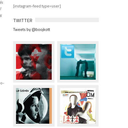
és
[instagram-feed type=user]
l
y,
TWITTER
Tweets by @boojkott
lo-