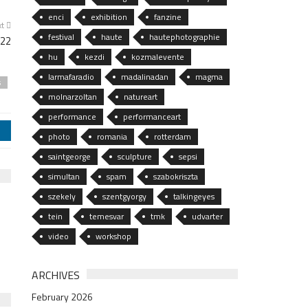
enci
exhibition
fanzine
xt
festival
haute
hautephotographie
022
hu
kezdi
kozmalevente
larmafaradio
madalinadan
magma
s
molnarzoltan
natureart
performance
performanceart
j
photo
romania
rotterdam
saintgeorge
sculpture
sepsi
simultan
spam
szabokriszta
szekely
szentgyorgy
talkingeyes
tein
temesvar
tmk
udvarter
video
workshop
ARCHIVES
February 2026