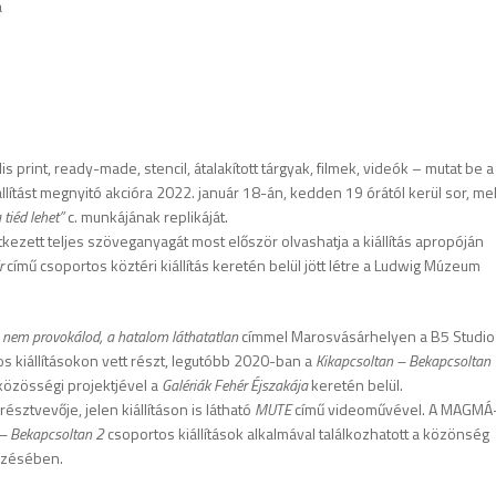
a
s print, ready-made, stencil, átalakított tárgyak, filmek, videók – mutat be a
llítást megnyitó akcióra 2022. január 18-án, kedden 19 órától kerül sor, me
tiéd lehet”
c. munkájának replikáját.
tkezett teljes szöveganyagát most először olvashatja a kiállítás apropóján
r
című csoportos köztéri kiállítás keretén belül jött létre a Ludwig Múzeum
 nem provokálod, a hatalom láthatatlan
címmel Marosvásárhelyen a B5 Studio
s kiállításokon vett részt, legutóbb 2020-ban a
Kikapcsoltan – Bekapcsoltan
közösségi projektjével a
Galériák Fehér Éjszakája
keretén belül.
résztvevője, jelen kiállításon is látható
MUTE
című videoművével. A MAGMÁ
 – Bekapcsoltan 2
csoportos kiállítások alkalmával találkozhatott a közönség
vezésében.