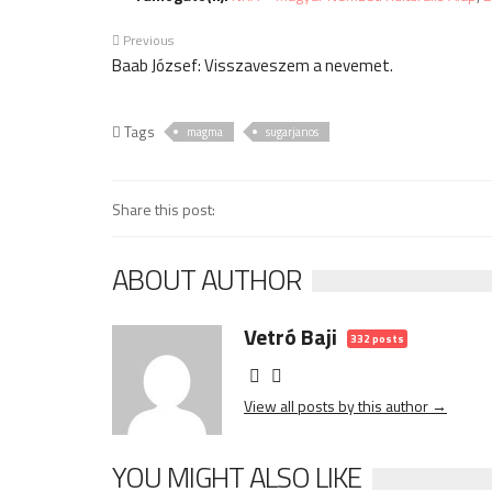
Previous
Baab József: Visszaveszem a nevemet.
Tags
magma
sugarjanos
Share this post:
ABOUT AUTHOR
Vetró Baji
332 posts
View all posts by this author →
YOU MIGHT ALSO LIKE