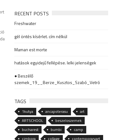
ert
RECENT POSTS
Freshwater
ció
gél öntés kísérlet. cím nélkül
lda
Maman est morte
hatások egyidejű fellépése. lelki jelenségek
● Beszélő
szemek_19__Berze_Kusztos_Szabó_Vetró
TAGS
1kutya
ancapoterasu
art
ARTSCHOOL
beszeloszemek
bucharest
bumbi
camp
cimbora
collage
contemporaryart