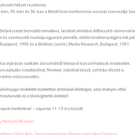
észeti Intézet rezidense.
4-ben, 95-ben és 96-ban a MetaFórum konferencia-sorozat szervezője Ge
zőművészetet bemutató tematikus, lassított elmúlású élőbeszéd-demonstrá
i és szerkesztői munkája egyaránt jelentős, utóbbi tevékenységére két pé
, Budapest, 1996 és a
Buldózer
, (szerk.) Media Research, Budapest, 1997.
ikai eljárások radikális ötvözéséből létrejövő kölcsönhatások érdekelték.
nceptuális installációkat, filmeket, videókat készít, színházi díszlet is
s rádiós műsorvezetés.
járványügyi rendeletek tiszteletben tartásával lehetséges, azaz érvényes oltási
 maszkviselés és a távolságtartás kötelező.
epnapok kivételével – naponta 11-19 óra között.
y Nemzeti Múzeum
ethlen Gábor Alap
,
Sepsiszentgyörgy Megyei Jogú Város Tanácsa