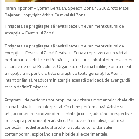
Karen Kipphoff – Ștefan Bertalan, Speech, Zona 4, 2002, foto Matei
Bejenaru, copyright Arhiva Festivalului Zona
Timișoara se pregătește să revitalizeze un eveniment cultural de
excepție – Festivalul Zona!
Timișoara se pregătește să revitalizeze un eveniment cultural de
excepție – Festivalul Zona! Festivalul Zona a reprezentat un vârf al
performanței artistice în România și a fost un simbol al efervescenței
culturale de după Revoluție. Organizat de Ileana Pintilie, Zona a creat
un spațiu unic pentru artiste si artiști de toate generațiile. Acum,
intenționăm să readucem în atenție această perioadă de avangardă
care a definit Timișoara.
Programul de performance propune revizitarea momentelor cheie din
istoria festivalului, reinterpretate în cheie performativă. Artiste si
artiștx contemporanx vor oferi contribuții unice, aducând perspective
noi asupra performanței artistice. Prin această inițiativă, dorim să
conectăm mediul artistic al artelor vizuale cu cel al dansului
contemporan, explorând zone hibride și experimentale.