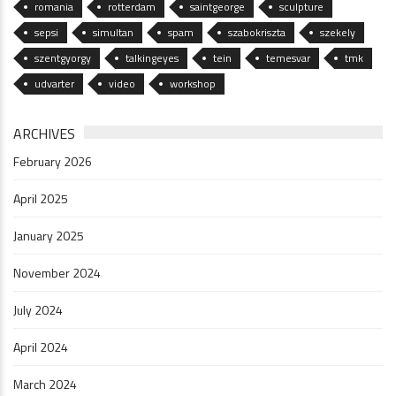
romania
rotterdam
saintgeorge
sculpture
sepsi
simultan
spam
szabokriszta
szekely
szentgyorgy
talkingeyes
tein
temesvar
tmk
udvarter
video
workshop
ARCHIVES
February 2026
April 2025
January 2025
November 2024
July 2024
April 2024
March 2024