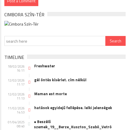
CIMBORA SZÍN-TÉR
TIMELINE
Freshwater
18/02/2026
16:11
gél öntés kísérlet. cím nélkül
12/02/2026
11:17
Maman est morte
12/02/2026
11:13
hatások egyidejű fellépése. lelki jelenségek
11/02/2026
14:53
● Beszélő
01/04/2025
08:40
szemek_19__Berze_Kusztos_Szabó_Vetró