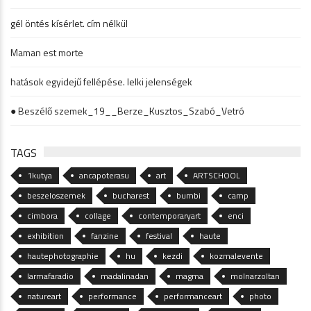
gél öntés kísérlet. cím nélkül
Maman est morte
hatások egyidejű fellépése. lelki jelenségek
● Beszélő szemek_19__Berze_Kusztos_Szabó_Vetró
TAGS
1kutya
ancapoterasu
art
ARTSCHOOL
beszeloszemek
bucharest
bumbi
camp
cimbora
collage
contemporaryart
enci
exhibition
fanzine
festival
haute
hautephotographie
hu
kezdi
kozmalevente
larmafaradio
madalinadan
magma
molnarzoltan
natureart
performance
performanceart
photo