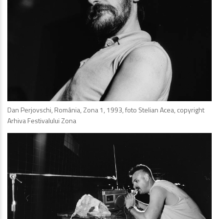
Dan Perjovschi, România, Zona 1, 1993, foto Stelian Acea, copyright
Arhiva Festivalului Zona