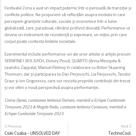
Festivalul Zona a avut un impact puternic într-o perioadă de tranziție și
conflicte politice. Ne propunem să reflectăm asupra modului în care
percepem granițele culturale, sociale și economice într-o lume
globalizată, care, paradoxal, rămâne profund divizată. Performance-ul
devine un instrument de rezistență și exprimare, un mijloc prin care
corpul poate contesta limitele societale.
Evenimentul include performance-uri ale unor artiste si artiștx precum
SERAFINE1369, ILYICH, Elvisey Pisică, QUARTO (Anna Mesquita &
Leandro Zappala), Manuel Pelmuș în colaborare cu Anton Skaaning
Thomsen, dar și participarea lui Dan Perjovschi, Lia Perjovschi, Teodor
Graur și Ion Grigorescu, care vor revizita propriile contribuții din trecut
și vor oferi o nouă perspectivă asupra performanței.
Corina Oprea, curatoarea teritoriul Oameni, membră a Echipei Curatoriale
Timișoara 2023 & Magda Radu, curatoare teritoriul Conexiuni, membră a
Echipei Curatoriale Timișoara 2023
Previous
Next
Csiki Csaba - UNSOLVED DAY
TechnoCool.