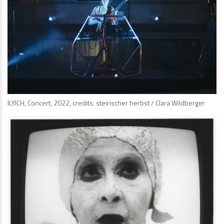
ILYICH, Concert, 2022, credits: steirischer herbst / Clara Wildberger