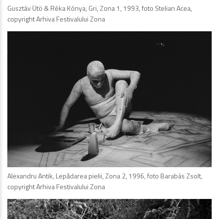
Gusztáv Ütö & Réka Kónya, Gri, Zona 1, 1993, foto Stelian Acea,
copyright Arhiva Festivalului Zona
Alexandru Antik, Lepădarea pielii, Zona 2, 1996, foto Barabás Zsolt,
copyright Arhiva Festivalului Zona