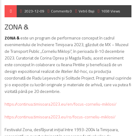
2023-12-09
Comments 0
Vetró Baji
1658 Views
ZONA &
ZONA &
este un program de performance conceput în cadrul
evenimentului de încheiere Timișoara 2023, găzduit de MX – Muzeul
de Transport Public „Corneliu Mikloși”, în perioada 8-10 decembrie
2023. Curatoriat de Corina Oprea și Magda Radu, acest eveniment
este conceput în colaborare cu Ileana Pintilie și beneficiază de un
design expozitional realizat de Atelier Ad-hoc, cu producția
coordonată de Radu Leșevschi și Solitude Project. Programul cuprinde
și o expoziție cu lucrări originale și materiale de arhivă, care va putea fi
vizitată până pe 20 decembrie.
https://continua.timisoara2023.eu/en/focus-corneliu-miklosi/
https://continua.timisoara2023.eu/ro/focus-corneliu-miklosi/
Festivalul Zona, desfășurat inițial între 1993-2004 la Timișoara,