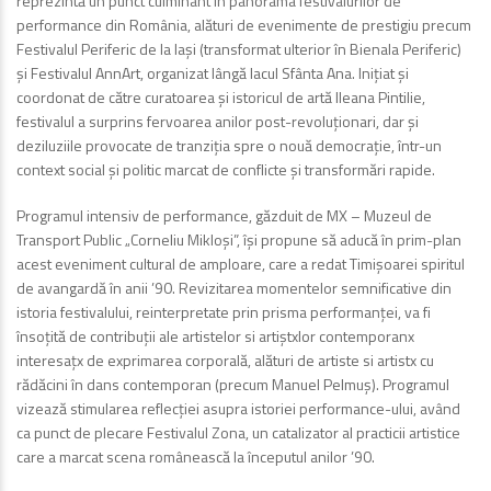
reprezintă un punct culminant în panorama festivalurilor de
performance din România, alături de evenimente de prestigiu precum
Festivalul Periferic de la Iași (transformat ulterior în Bienala Periferic)
și Festivalul AnnArt, organizat lângă lacul Sfânta Ana. Inițiat și
coordonat de către curatoarea și istoricul de artă Ileana Pintilie,
festivalul a surprins fervoarea anilor post-revoluționari, dar și
deziluziile provocate de tranziția spre o nouă democrație, într-un
context social și politic marcat de conflicte și transformări rapide.
Programul intensiv de performance, găzduit de MX – Muzeul de
Transport Public „Corneliu Mikloși”, își propune să aducă în prim-plan
acest eveniment cultural de amploare, care a redat Timișoarei spiritul
de avangardă în anii ’90. Revizitarea momentelor semnificative din
istoria festivalului, reinterpretate prin prisma performanței, va fi
însoțită de contribuții ale artistelor si artiștxlor contemporanx
interesațx de exprimarea corporală, alături de artiste si artistx cu
rădăcini în dans contemporan (precum Manuel Pelmuș). Programul
vizează stimularea reflecției asupra istoriei performance-ului, având
ca punct de plecare Festivalul Zona, un catalizator al practicii artistice
care a marcat scena românească la începutul anilor ’90.