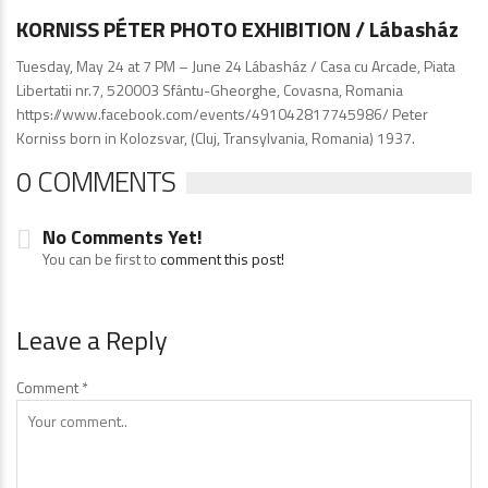
KORNISS PÉTER PHOTO EXHIBITION / Lábasház
Tuesday, May 24 at 7 PM – June 24 Lábasház / Casa cu Arcade, Piata
Libertatii nr.7, 520003 Sfântu-Gheorghe, Covasna, Romania
https://www.facebook.com/events/491042817745986/ Peter
Korniss born in Kolozsvar, (Cluj, Transylvania, Romania) 1937.
0 COMMENTS
No Comments Yet!
You can be first to
comment this post!
Leave a Reply
Comment
*