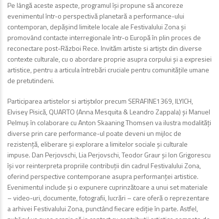
Pe lângă aceste aspecte, programul își propune să ancoreze
evenimentul într-o perspectivă planetară a performance-ului
contemporan, depășind limitele locale ale Festivalului Zona și
promovând contacte interregionale într-o Europă în plin proces de
reconectare post-Război Rece. Invităm artiste si artiștx din diverse
contexte culturale, cu o abordare proprie asupra corpului și a expresiei
artistice, pentru a articula întrebări cruciale pentru comunitățile umane
de pretutindeni.
Participarea artistelor si artiștxlor precum SERAFINE1369, ILYICH,
Elvisey Pisică, QUARTO (Anna Mesquita & Leandro Zappala) și Manuel
Pelmuș în colaborare cu Anton Skaaning Thomsen va ilustra modalități
diverse prin care performance-ul poate deveni un mijloc de
rezistență, eliberare și explorare a limitelor sociale și culturale
impuse. Dan Perjovschi, Lia Perjovschi, Teodor Graur și Ion Grigorescu
își vor reinterpreta propriile contribuții din cadrul Festivalului Zona,
oferind perspective contemporane asupra performanței artistice.
Evenimentul include și o expunere cuprinzătoare a unui set materiale
– video-uri, documente, fotografii, lucrări – care oferă o reprezentare
a arhivei Festivalului Zona, punctând fiecare ediție în parte. Astfel,