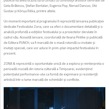
publicul va avea ocazia să ia contact cu contribuții artistice semnate de
Geta Brătescu, Ștefan Bertalan, Eugenia Pop, Nenad Dancuo, Ütö
Gustav şi Kónya Réka, printre altele.
Un moment important al programului îl reprezintă lansarea publicației
dedicate Festivalului Zona, care va oferi o documentare detaliată și o
analiză profundă a edițiilor festivalului și a proiectelor derulate în
cadrul său. Această lansare, coordonată de Ileana Pintilie și publicată
de Editura PUNCH, va fi marcată de o masă rotundă cu invitate și
invitați speciali, care vor aduce în prim-plan impactul festivalului în
prezent.
ZONA & reprezintă o oportunitate unică de a explora și reinterpreta o
perioadă crucială din istoria culturală a Timișoarei, evidențiind
potențialul performance-ului ca formă de exprimare și rezistență
artistică într-o lume marcată de schimbări și conflicte.