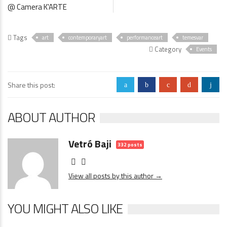
@ Camera K'ARTE
Tags
art
contemporaryart
performanceart
temesvar
Category
Events
Share this post:
a
b
c
d
j
ABOUT AUTHOR
Vetró Baji
332 posts
View all posts by this author →
YOU MIGHT ALSO LIKE